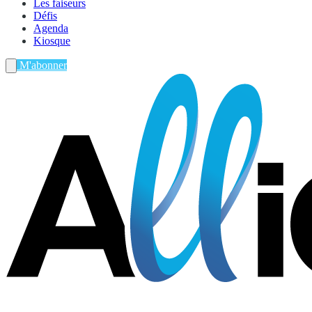
Les faiseurs
Défis
Agenda
Kiosque
M'abonner