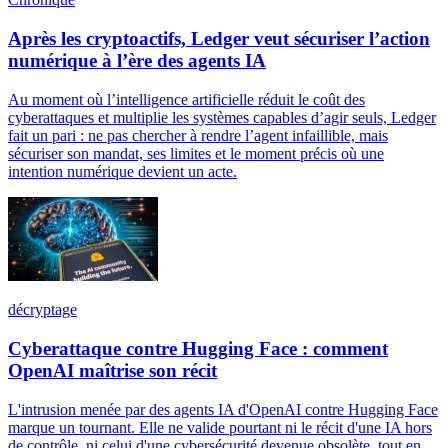
Après les cryptoactifs, Ledger veut sécuriser l’action
numérique à l’ère des agents IA
Au moment où l’intelligence artificielle réduit le coût des
cyberattaques et multiplie les systèmes capables d’agir seuls, Ledger
fait un pari : ne pas chercher à rendre l’agent infaillible, mais
sécuriser son mandat, ses limites et le moment précis où une
intention numérique devient un acte.
décryptage
Cyberattaque contre Hugging Face : comment
OpenAI maîtrise son récit
L'intrusion menée par des agents IA d'OpenAI contre Hugging Face
marque un tournant. Elle ne valide pourtant ni le récit d'une IA hors
de contrôle, ni celui d'une cybersécurité devenue obsolète, tout en