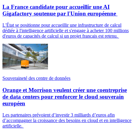
La France candidate pour accueillir une AI
Gigafactory soutenue par l'Union européenne
L'État se positionne pour accueillir une infrastructure de calcul
dédiée à l'intelligence artificielle et s'engage à acheter 100 millions
d'euros de capacités de calcul si un projet français est retenu.
Souveraineté des centre de données
Orange et Morrison veulent créer une coentreprise
de data centers pour renforcer le cloud souverain
européen
Les partenaires prévoient d’investir 3 milliards d’euros afin
d’accompagner la croissance des besoins en cloud et en intelligence
artificielle.