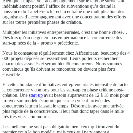
Bien que l’impact de l’accompagnement sur le taux de survie soit
indéniablement positif, l’afflux de subventions qu’a drainé la
naissance du Label French Tech a entraîné une multiplication des
organismes d’accompagnement avec une concentration des efforts
sur les toutes premières phases de création.
Multiplier les initiatives entrepreneuriales, c’est une bonne chose…
Dès lors qu’on ne génère pas en permanence la concurrence des
start-up nées de la « promo » précédente.
Nous le constatons régulièrement chez Affeeniteam, beaucoup des 4
000 projets déposés se ressemblent. Leurs porteurs recherchent
chacun des associés et seront bientôt concurrents. Nous sommes
convaincus qu’ils doivent se rencontrer, on devient plus forts
ensemble !
Et cette abondance d’initiatives entrepreneuriales intensifie de facto
la concurrence y compris pour les start-up en phase critique post-
création. Une
start-up
avait besoin auparavant de 12 à 18 mois pour
trouver son modèle économique car le cycle d’arrivée des
concurrents leur en laissait le temps. Désormais, avec une arrivée
plus rapide de la concurrence, il leur faut donc taper dans le mille
très très vite… ou mourir.
Les meilleurs ne sont pas obligatoirement ceux qui trouvent du
premier coup le bon modèle, mais ceux qui parviennent à