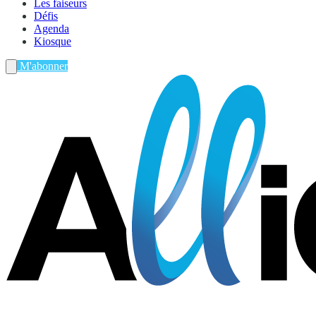
Les faiseurs
Défis
Agenda
Kiosque
M'abonner