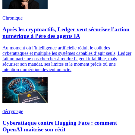
Chronique
Après les cryptoactifs, Ledger veut sécuriser l’action
numérique à l’ère des agents IA
Au moment où l’intelligence artificielle réduit le coût des
cyberattaques et multiplie les systèmes capables d’agir seuls, Ledger
fait un pari : ne pas chercher à rendre l’agent infaillible, mais
sécuriser son mandat, ses limites et le moment précis où une
intention numérique devient un acte.
décryptage
Cyberattaque contre Hugging Face : comment
OpenAI maîtrise son récit