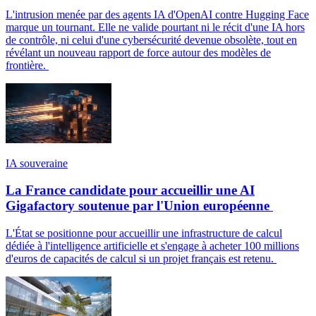
L'intrusion menée par des agents IA d'OpenAI contre Hugging Face
marque un tournant. Elle ne valide pourtant ni le récit d'une IA hors
de contrôle, ni celui d'une cybersécurité devenue obsolète, tout en
révélant un nouveau rapport de force autour des modèles de
frontière.
IA souveraine
La France candidate pour accueillir une AI
Gigafactory soutenue par l'Union européenne
L'État se positionne pour accueillir une infrastructure de calcul
dédiée à l'intelligence artificielle et s'engage à acheter 100 millions
d'euros de capacités de calcul si un projet français est retenu.