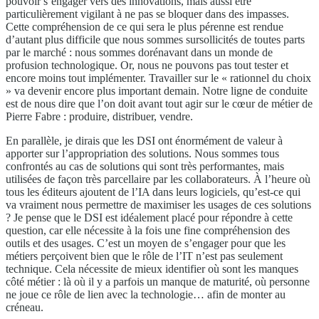
pouvoir s’engager vers des innovations, mais aussi être
particulièrement vigilant à ne pas se bloquer dans des impasses.
Cette compréhension de ce qui sera le plus pérenne est rendue
d’autant plus difficile que nous sommes sursollicités de toutes parts
par le marché : nous sommes dorénavant dans un monde de
profusion technologique. Or, nous ne pouvons pas tout tester et
encore moins tout implémenter. Travailler sur le « rationnel du choix
» va devenir encore plus important demain. Notre ligne de conduite
est de nous dire que l’on doit avant tout agir sur le cœur de métier de
Pierre Fabre : produire, distribuer, vendre.
En parallèle, je dirais que les DSI ont énormément de valeur à
apporter sur l’appropriation des solutions. Nous sommes tous
confrontés au cas de solutions qui sont très performantes, mais
utilisées de façon très parcellaire par les collaborateurs. À l’heure où
tous les éditeurs ajoutent de l’IA dans leurs logiciels, qu’est-ce qui
va vraiment nous permettre de maximiser les usages de ces solutions
? Je pense que le DSI est idéalement placé pour répondre à cette
question, car elle nécessite à la fois une fine compréhension des
outils et des usages. C’est un moyen de s’engager pour que les
métiers perçoivent bien que le rôle de l’IT n’est pas seulement
technique. Cela nécessite de mieux identifier où sont les manques
côté métier : là où il y a parfois un manque de maturité, où personne
ne joue ce rôle de lien avec la technologie… afin de monter au
créneau.