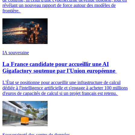
révélant un nouveau rapport de force autour des modèles de
frontière.
IA souveraine
La France candidate pour accueillir une AI
Gigafactory soutenue par l'Union européenne
L'État se positionne pour accueillir une infrastructure de calcul
dédiée à l'intelligence artificielle et s'engage à acheter 100 millions
d'euros de capacités de calcul si un projet français est retenu.
Souveraineté des centre de données