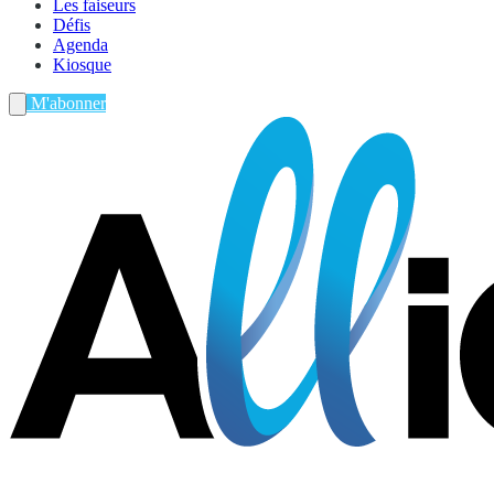
Les faiseurs
Défis
Agenda
Kiosque
M'abonner