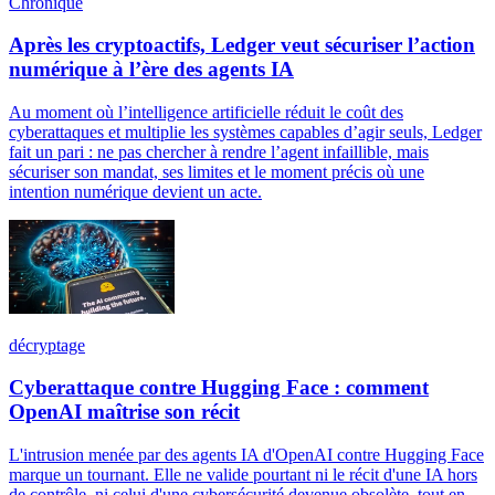
Chronique
Après les cryptoactifs, Ledger veut sécuriser l’action
numérique à l’ère des agents IA
Au moment où l’intelligence artificielle réduit le coût des
cyberattaques et multiplie les systèmes capables d’agir seuls, Ledger
fait un pari : ne pas chercher à rendre l’agent infaillible, mais
sécuriser son mandat, ses limites et le moment précis où une
intention numérique devient un acte.
décryptage
Cyberattaque contre Hugging Face : comment
OpenAI maîtrise son récit
L'intrusion menée par des agents IA d'OpenAI contre Hugging Face
marque un tournant. Elle ne valide pourtant ni le récit d'une IA hors
de contrôle, ni celui d'une cybersécurité devenue obsolète, tout en