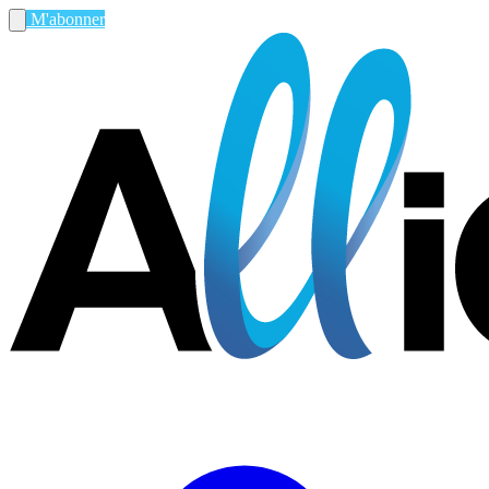
M'abonner