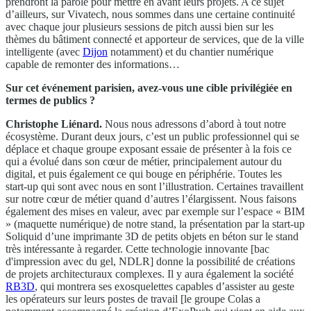
prendront la parole pour mettre en avant leurs projets. A ce sujet
d’ailleurs, sur Vivatech, nous sommes dans une certaine continuité
avec chaque jour plusieurs sessions de pitch aussi bien sur les
thèmes du bâtiment connecté et apporteur de services, que de la ville
intelligente (avec
Dijon
notamment) et du chantier numérique
capable de remonter des informations…
Sur cet événement parisien, avez-vous une cible privilégiée en
termes de publics ?
Christophe Liénard.
Nous nous adressons d’abord à tout notre
écosystème. Durant deux jours, c’est un public professionnel qui se
déplace et chaque groupe exposant essaie de présenter à la fois ce
qui a évolué dans son cœur de métier, principalement autour du
digital, et puis également ce qui bouge en périphérie. Toutes les
start-up qui sont avec nous en sont l’illustration. Certaines travaillent
sur notre cœur de métier quand d’autres l’élargissent. Nous faisons
également des mises en valeur, avec par exemple sur l’espace « BIM
» (maquette numérique) de notre stand, la présentation par la start-up
Soliquid d’une imprimante 3D de petits objets en béton sur le stand
très intéressante à regarder. Cette technologie innovante [bac
d'impression avec du gel, NDLR] donne la possibilité de créations
de projets architecturaux complexes. Il y aura également la société
RB3D
, qui montrera ses exosquelettes capables d’assister au geste
les opérateurs sur leurs postes de travail [le groupe Colas a