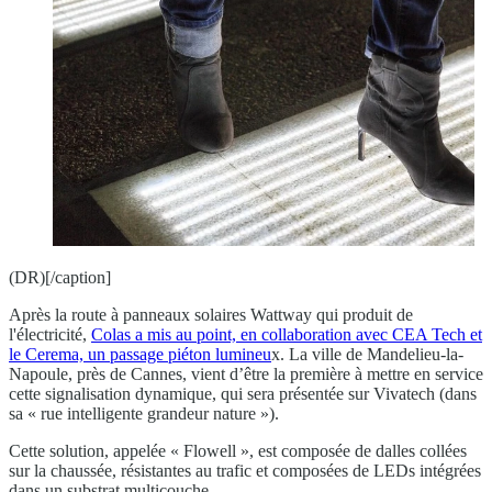
(DR)[/caption]
Après la route à panneaux solaires Wattway qui produit de
l'électricité,
Colas a mis au point, en collaboration avec CEA Tech et
le Cerema, un passage piéton lumineu
x. La ville de Mandelieu-la-
Napoule, près de Cannes, vient d’être la première à mettre en service
cette signalisation dynamique, qui sera présentée sur Vivatech (dans
sa « rue intelligente grandeur nature »).
Cette solution, appelée « Flowell », est composée de dalles collées
sur la chaussée, résistantes au trafic et composées de LEDs intégrées
dans un substrat multicouche.