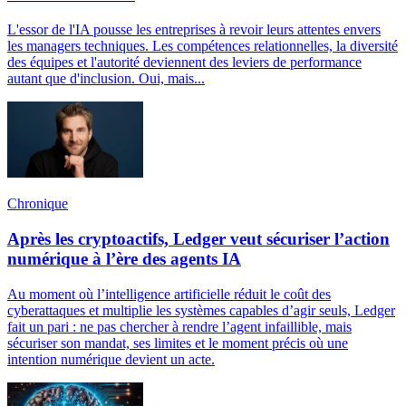
L'essor de l'IA pousse les entreprises à revoir leurs attentes envers
les managers techniques. Les compétences relationnelles, la diversité
des équipes et l'autorité deviennent des leviers de performance
autant que d'inclusion. Oui, mais...
Chronique
Après les cryptoactifs, Ledger veut sécuriser l’action
numérique à l’ère des agents IA
Au moment où l’intelligence artificielle réduit le coût des
cyberattaques et multiplie les systèmes capables d’agir seuls, Ledger
fait un pari : ne pas chercher à rendre l’agent infaillible, mais
sécuriser son mandat, ses limites et le moment précis où une
intention numérique devient un acte.