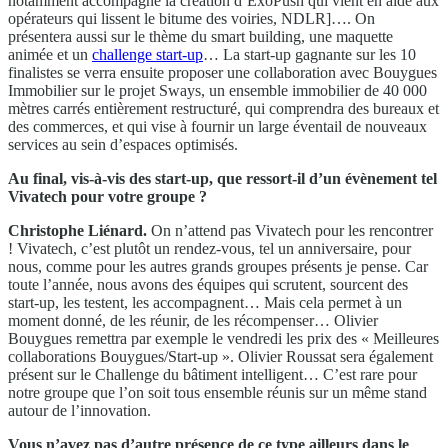
notamment accompagné la création d’ExoPush qui vient en aide aux
opérateurs qui lissent le bitume des voiries, NDLR]…. On
présentera aussi sur le thème du smart building, une maquette
animée et un
challenge start-up
… La start-up gagnante sur les 10
finalistes se verra ensuite proposer une collaboration avec Bouygues
Immobilier sur le projet Sways, un ensemble immobilier de 40 000
mètres carrés entièrement restructuré, qui comprendra des bureaux et
des commerces, et qui vise à fournir un large éventail de nouveaux
services au sein d’espaces optimisés.
Au final, vis-à-vis des start-up, que ressort-il d’un évènement tel
Vivatech pour votre groupe ?
Christophe Liénard.
On n’attend pas Vivatech pour les rencontrer
! Vivatech, c’est plutôt un rendez-vous, tel un anniversaire, pour
nous, comme pour les autres grands groupes présents je pense. Car
toute l’année, nous avons des équipes qui scrutent, sourcent des
start-up, les testent, les accompagnent… Mais cela permet à un
moment donné, de les réunir, de les récompenser… Olivier
Bouygues remettra par exemple le vendredi les prix des « Meilleures
collaborations Bouygues/Start-up ». Olivier Roussat sera également
présent sur le Challenge du bâtiment intelligent… C’est rare pour
notre groupe que l’on soit tous ensemble réunis sur un même stand
autour de l’innovation.
Vous n’avez pas d’autre présence de ce type ailleurs dans le