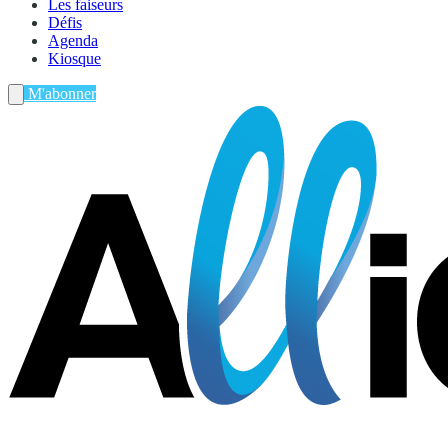
Les faiseurs
Défis
Agenda
Kiosque
M'abonner