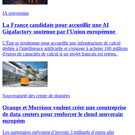
IA souveraine
La France candidate pour accueillir une AI
Gigafactory soutenue par l'Union européenne
L'État se positionne pour accueillir une infrastructure de calcul
dédiée à l'intelligence artificielle et s'engage à acheter 100 millions
d'euros de capacités de calcul si un projet français est retenu.
Souveraineté des centre de données
Orange et Morrison veulent créer une coentreprise
de data centers pour renforcer le cloud souverain
européen
Les partenaires prévoient d’investir 3 milliards d’euros afin