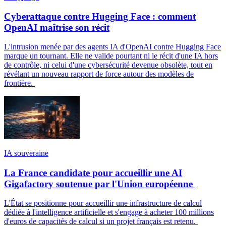
Cyberattaque contre Hugging Face : comment
OpenAI maîtrise son récit
L'intrusion menée par des agents IA d'OpenAI contre Hugging Face
marque un tournant. Elle ne valide pourtant ni le récit d'une IA hors
de contrôle, ni celui d'une cybersécurité devenue obsolète, tout en
révélant un nouveau rapport de force autour des modèles de
frontière.
IA souveraine
La France candidate pour accueillir une AI
Gigafactory soutenue par l'Union européenne
L'État se positionne pour accueillir une infrastructure de calcul
dédiée à l'intelligence artificielle et s'engage à acheter 100 millions
d'euros de capacités de calcul si un projet français est retenu.