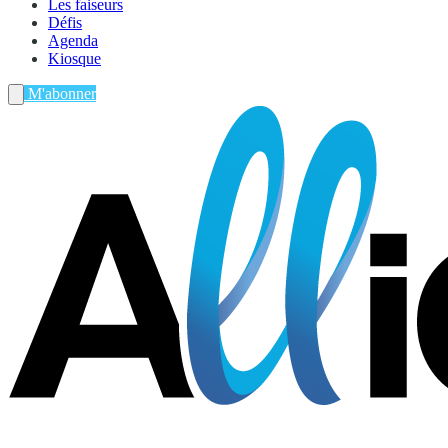
Les faiseurs
Défis
Agenda
Kiosque
M'abonner