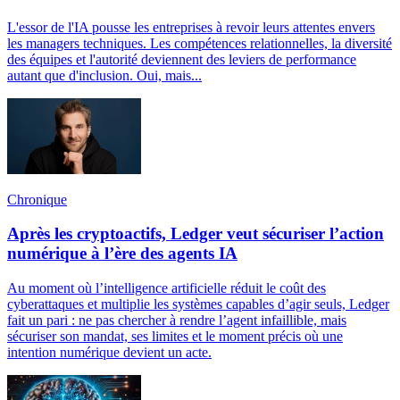
L'essor de l'IA pousse les entreprises à revoir leurs attentes envers
les managers techniques. Les compétences relationnelles, la diversité
des équipes et l'autorité deviennent des leviers de performance
autant que d'inclusion. Oui, mais...
Chronique
Après les cryptoactifs, Ledger veut sécuriser l’action
numérique à l’ère des agents IA
Au moment où l’intelligence artificielle réduit le coût des
cyberattaques et multiplie les systèmes capables d’agir seuls, Ledger
fait un pari : ne pas chercher à rendre l’agent infaillible, mais
sécuriser son mandat, ses limites et le moment précis où une
intention numérique devient un acte.