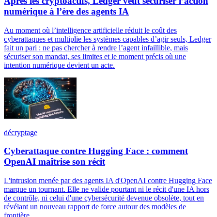
Après les cryptoactifs, Ledger veut sécuriser l’action
numérique à l’ère des agents IA
Au moment où l’intelligence artificielle réduit le coût des
cyberattaques et multiplie les systèmes capables d’agir seuls, Ledger
fait un pari : ne pas chercher à rendre l’agent infaillible, mais
sécuriser son mandat, ses limites et le moment précis où une
intention numérique devient un acte.
décryptage
Cyberattaque contre Hugging Face : comment
OpenAI maîtrise son récit
L'intrusion menée par des agents IA d'OpenAI contre Hugging Face
marque un tournant. Elle ne valide pourtant ni le récit d'une IA hors
de contrôle, ni celui d'une cybersécurité devenue obsolète, tout en
révélant un nouveau rapport de force autour des modèles de
frontière.