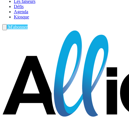
Les faiseurs
Défis
Agenda
Kiosque
M'abonner