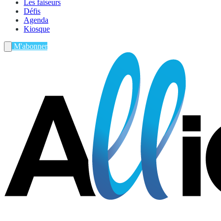
Les faiseurs
Défis
Agenda
Kiosque
M'abonner