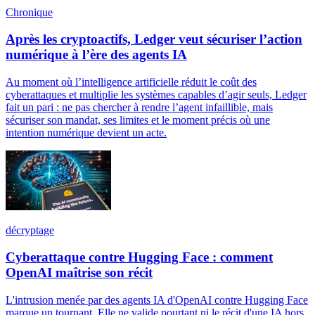
Chronique
Après les cryptoactifs, Ledger veut sécuriser l’action
numérique à l’ère des agents IA
Au moment où l’intelligence artificielle réduit le coût des
cyberattaques et multiplie les systèmes capables d’agir seuls, Ledger
fait un pari : ne pas chercher à rendre l’agent infaillible, mais
sécuriser son mandat, ses limites et le moment précis où une
intention numérique devient un acte.
décryptage
Cyberattaque contre Hugging Face : comment
OpenAI maîtrise son récit
L'intrusion menée par des agents IA d'OpenAI contre Hugging Face
marque un tournant. Elle ne valide pourtant ni le récit d'une IA hors