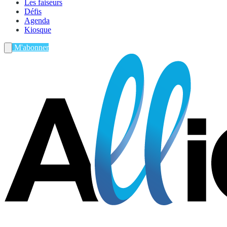
Les faiseurs
Défis
Agenda
Kiosque
M'abonner