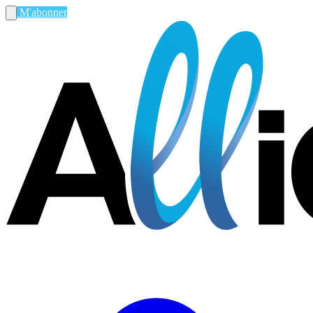
M'abonner