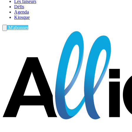
Les faiseurs
Défis
Agenda
Kiosque
M'abonner