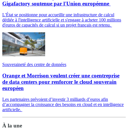
Gigafactory soutenue par l'Union européenne
L'État se positionne pour accueillir une infrastructure de calcul
dédiée à l'intelligence artificielle et s'engage à acheter 100 millions
d'euros de capacités de calcul si un projet français est retenu.
Souveraineté des centre de données
Orange et Morrison veulent créer une coentreprise
de data centers pour renforcer le cloud souverain
européen
Les partenaires prévoient d’investir 3 milliards d’euros afin
d’accompagner la croissance des besoins en cloud et en intelligence
artificielle.
À la une