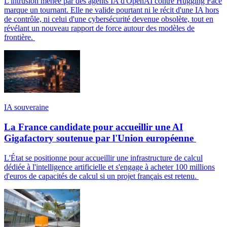
L'intrusion menée par des agents IA d'OpenAI contre Hugging Face
marque un tournant. Elle ne valide pourtant ni le récit d'une IA hors
de contrôle, ni celui d'une cybersécurité devenue obsolète, tout en
révélant un nouveau rapport de force autour des modèles de
frontière.
IA souveraine
La France candidate pour accueillir une AI
Gigafactory soutenue par l'Union européenne
L'État se positionne pour accueillir une infrastructure de calcul
dédiée à l'intelligence artificielle et s'engage à acheter 100 millions
d'euros de capacités de calcul si un projet français est retenu.