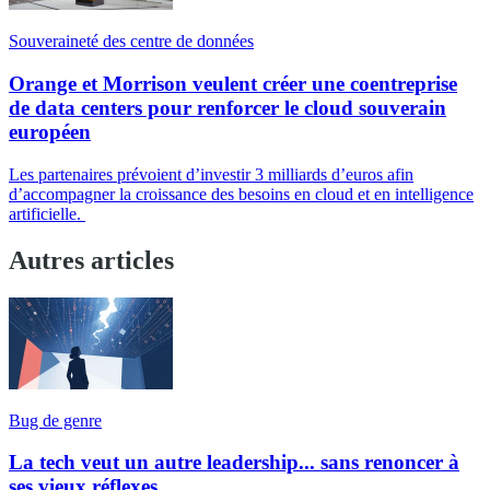
Souveraineté des centre de données
Orange et Morrison veulent créer une coentreprise
de data centers pour renforcer le cloud souverain
européen
Les partenaires prévoient d’investir 3 milliards d’euros afin
d’accompagner la croissance des besoins en cloud et en intelligence
artificielle.
Autres articles
Bug de genre
La tech veut un autre leadership... sans renoncer à
ses vieux réflexes