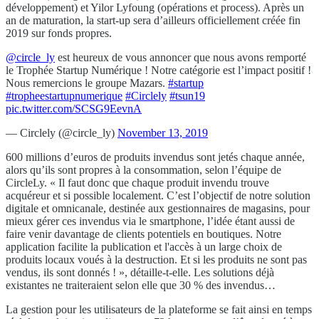
développement) et Yilor Lyfoung (opérations et process). Après un
an de maturation, la start-up sera d’ailleurs officiellement créée fin
2019 sur fonds propres.
@circle_ly
est heureux de vous annoncer que nous avons remporté
le Trophée Startup Numérique ! Notre catégorie est l’impact positif !
Nous remercions le groupe Mazars.
#startup
#tropheestartupnumerique
#Circlely
#tsun19
pic.twitter.com/SCSG9EevnA
— Circlely (@circle_ly)
November 13, 2019
600 millions d’euros de produits invendus sont jetés chaque année,
alors qu’ils sont propres à la consommation, selon l’équipe de
CircleLy. « Il faut donc que chaque produit invendu trouve
acquéreur et si possible localement. C’est l’objectif de notre solution
digitale et omnicanale, destinée aux gestionnaires de magasins, pour
mieux gérer ces invendus via le smartphone, l’idée étant aussi de
faire venir davantage de clients potentiels en boutiques. Notre
application facilite la publication et l'accès à un large choix de
produits locaux voués à la destruction. Et si les produits ne sont pas
vendus, ils sont donnés ! », détaille-t-elle. Les solutions déjà
existantes ne traiteraient selon elle que 30 % des invendus…
La gestion pour les utilisateurs de la plateforme se fait ainsi en temps