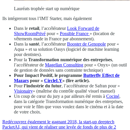
Lauréats trophée start up numérique
Ils intégreront tous l’IMT Starter, mais également
Dans le
retail
, l’accélérateur
Look Forward de
ShowRoomPrivé
pour «
Possible France
» (location de
vêtements made in France par abonnement).
Dans la
santé
, l’accélérateur
Booster de Genopole
pour «
Aqua » et sa solution Oasys (logiciel de machine learning
pour dentistes).
Pour la
Transformation numérique des entreprises
,
l’accélérateur de
Magellan Consulting
pour « Onyx» (un outil
de gestion de données sans contrainte technique)
Pour Impact Positif, le programme
Butterfly Effect de
Mazars
pour «
CircleLY
» (lire article).
Pour
l’industrie du futur
, l’accélérateur de Safran pour «
Visionairy
» (maîtrise du contrôle qualité visuel manuel)
Un coup de cœur du jury a par ailleurs été remis à
Cociné
,
dans la catégorie Transformation numérique des entreprises,
pour voir le film que vous voulez dans le cinéma et à la date
de votre choix.
Redécouvrez également le gagnant 2018, la start-up deeptech
PacketAI, qui vient de réaliser une levée de fonds de plus de 2