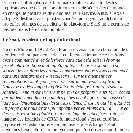
système d’information aux terminaux mobiles, avec toutes les
implications que cela peut avoir en termes de sécurité et de montée
en charge, le prestataire de cloud assure le service. Ainsi, si Axa a
adopté Salesforce voici plusieurs années pour gérer, au début du
projet, les plaintes de ses clients, la plate-forme SaaS lui a permis de
basculer dans l’ère de la mobilité.
Le SaaS, la valeur de l’approche cloud
Nicolas Moreau, PDG d’Axa France revenait sur ce choix lors de la
dernière édition parisienne de la conférence Dreamforce :
« Nous
avons commencé avec Salesforce sans que cela soit un énorme
projet informa- tique à 20 ou 30 millions d’euros comme c’est
souvent le cas dans les grandes entreprises. Nous avons commencé
dans une démarche de « test&learn » sur le traitement des
réclamations client, puis peu à peu sur de nouvelles applications.
Nous avons développé l’application tablette pour notre réseau de
salariés. Celle-ci sur iPad leur permet de préparer leurs tournées en
gérant leur agenda en ayant des fiches client à jour, mais aussi de
faire des démonstrations devant les clients. C’est un outil pratique et
un projet que nous avons pu implémenter en moins d’un an –, avec
des coûts variables plutôt qu’un empilage de coûts fixes. »
Sur le
marché des logiciels de CRM, le mode cloud s’est aujourd’hui
imposé et les installations « on premise » (à télécharger) sont
devenues l’exception. Un mouvement que l’on observe sur d’autres