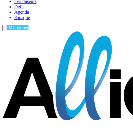
Les faiseurs
Défis
Agenda
Kiosque
M'abonner