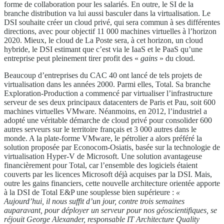
forme de collaboration pour les salariés. En outre, le SI de la
branche distribution va lui aussi basculer dans la virtualisation. Le
DSI souhaite créer un cloud privé, qui sera commun à ses différentes
directions, avec pour objectif 11 000 machines virtuelles à l’horizon
2020. Mieux, le cloud de La Poste sera, à cet horizon, un cloud
hybride, le DSI estimant que c’est via le IaaS et le PaaS qu’une
entreprise peut pleinement tirer profit des «
gains
» du cloud.
Beaucoup d’entreprises du CAC 40 ont lancé de tels projets de
virtualisation dans les années 2000. Parmi elles, Total. Sa branche
Exploration-Production a commencé par virtualiser l’infrastructure
serveur de ses deux principaux datacenters de Paris et Pau, soit 600
machines virtuelles VMware. Néanmoins, en 2012, l’industriel a
adopté une véritable démarche de cloud privé pour consolider 600
autres serveurs sur le territoire français et 3 000 autres dans le
monde. A la plate-forme VMware, le pétrolier a alors préféré la
solution proposée par Econocom-Osiatis, basée sur la technologie de
virtualisation Hyper-V de Microsoft. Une solution avantageuse
financièrement pour Total, car l’ensemble des logiciels étaient
couverts par les licences Microsoft déjà acquises par la DSI. Mais,
outre les gains financiers, cette nouvelle architecture orientée apporte
à la DSI de Total E&P une souplesse bien supérieure :
«
Aujourd’hui, il nous suffit d’un jour, contre trois semaines
auparavant, pour déployer un serveur pour nos géoscientifiques, se
réjouit George Alexander, responsable IT Architecture Quality