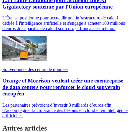
La France candidate pour accueillir une AI
Gigafactory soutenue par l'Union européenne
L'État se positionne pour accueillir une infrastructure de calcul
dédiée à l'intelligence artificielle et s'engage à acheter 100 millions
d'euros de capacités de calcul si un projet français est retenu.
Souveraineté des centre de données
Orange et Morrison veulent créer une coentreprise
de data centers pour renforcer le cloud souverain
européen
Les partenaires prévoient d’investir 3 milliards d’euros afin
d’accompagner la croissance des besoins en cloud et en intelligence
artificielle.
Autres articles