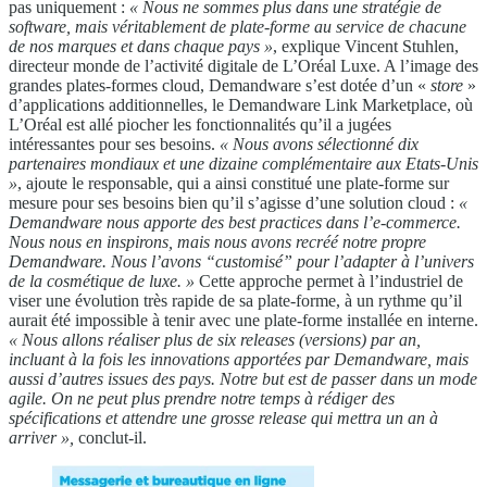
pas uniquement :
« Nous ne sommes plus dans une stratégie de
software, mais véritablement de plate-forme au service de chacune
de nos marques et dans chaque pays »
, explique Vincent Stuhlen,
directeur monde de l’activité digitale de L’Oréal Luxe. A l’image des
grandes plates-formes cloud, Demandware s’est dotée d’un «
store
»
d’applications additionnelles, le Demandware Link Marketplace, où
L’Oréal est allé piocher les fonctionnalités qu’il a jugées
intéressantes pour ses besoins.
« Nous avons sélectionné dix
partenaires mondiaux et une dizaine complémentaire aux Etats-Unis
»
, ajoute le responsable, qui a ainsi constitué une plate-forme sur
mesure pour ses besoins bien qu’il s’agisse d’une solution cloud :
«
Demandware nous apporte des best practices dans l’e-commerce.
Nous nous en inspirons, mais nous avons recréé notre propre
Demandware. Nous l’avons “customisé” pour l’adapter à l’univers
de la cosmétique de luxe. »
Cette approche permet à l’industriel de
viser une évolution très rapide de sa plate-forme, à un rythme qu’il
aurait été impossible à tenir avec une plate-forme installée en interne.
« Nous allons réaliser plus de six releases (versions) par an,
incluant à la fois les innovations apportées par Demandware, mais
aussi d’autres issues des pays. Notre but est de passer dans un mode
agile. On ne peut plus prendre notre temps à rédiger des
spécifications et attendre une grosse release qui mettra un an à
arriver »,
conclut-il.