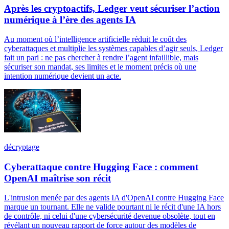
Après les cryptoactifs, Ledger veut sécuriser l’action
numérique à l’ère des agents IA
Au moment où l’intelligence artificielle réduit le coût des
cyberattaques et multiplie les systèmes capables d’agir seuls, Ledger
fait un pari : ne pas chercher à rendre l’agent infaillible, mais
sécuriser son mandat, ses limites et le moment précis où une
intention numérique devient un acte.
décryptage
Cyberattaque contre Hugging Face : comment
OpenAI maîtrise son récit
L'intrusion menée par des agents IA d'OpenAI contre Hugging Face
marque un tournant. Elle ne valide pourtant ni le récit d'une IA hors
de contrôle, ni celui d'une cybersécurité devenue obsolète, tout en
révélant un nouveau rapport de force autour des modèles de