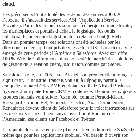
cloud.
Les précurseurs l’ont adopté dès le début des années 2000. A
l’époque, il s’agissait des services ASP (Application Service
Provider). Parmi les premières solutions à émerger en mode locatif,
les marketplaces et portails d’achat, la logistique, les outils
collaboratifs, ou encore la gestion de la relation client (CRM)…
Dans un premier temps, ces solutions ont été achetées par les
directions métiers, qui ont pris de vitesse leur DSI. Un acteur a vite
émergé de cette période : l’Américain Salesforce. Avec son offre
100 % Web, le Californien a alors bousculé le marché des solutions
de gestion de la relation client, jusqu’alors dominé par Siebel.
Salesforce signe, en 2005, avec Alcatel, son premier client français
significatif. L’industriel français voulait, à l’époque, partir à la
conquête du marché des PME en dotant sa filiale Alcatel Business
Systems d’une plate-forme CRM « moderne ». De nombreux grands
groupes français vont suivre l’exemple, comme Pernod-Ricard,
Rossignol, Groupe Bel, Schneider Electric, Axa. Dernièrement,
Renault est devenu client de Salesforce pour le volet interactions sur
les réseaux sociaux. Il peut suivre avec l’outil Radian6 de
l’Américain, ses clients sur Facebook et Twitter.
La rapidité de sa mise en place plaide en faveur du modèle SaaS, de
même que pour les applications mobiles. Nul besoin d’ouvrir son