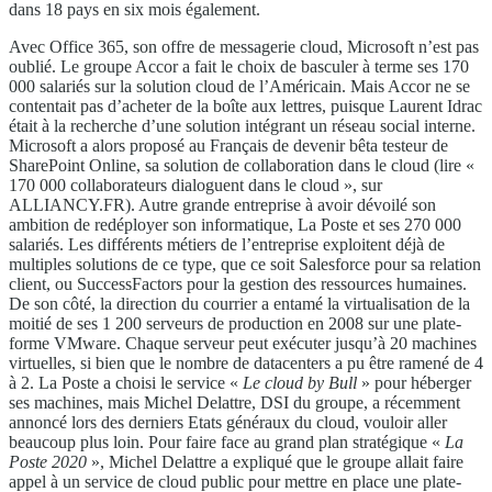
dans 18 pays en six mois également.
Avec Office 365, son offre de messagerie cloud, Microsoft n’est pas
oublié. Le groupe Accor a fait le choix de basculer à terme ses 170
000 salariés sur la solution cloud de l’Américain. Mais Accor ne se
contentait pas d’acheter de la boîte aux lettres, puisque Laurent Idrac
était à la recherche d’une solution intégrant un réseau social interne.
Microsoft a alors proposé au Français de devenir bêta testeur de
SharePoint Online, sa solution de collaboration dans le cloud (lire «
170 000 collaborateurs dialoguent dans le cloud », sur
ALLIANCY.FR). Autre grande entreprise à avoir dévoilé son
ambition de redéployer son informatique, La Poste et ses 270 000
salariés. Les différents métiers de l’entreprise exploitent déjà de
multiples solutions de ce type, que ce soit Salesforce pour sa relation
client, ou SuccessFactors pour la gestion des ressources humaines.
De son côté, la direction du courrier a entamé la virtualisation de la
moitié de ses 1 200 serveurs de production en 2008 sur une plate-
forme VMware. Chaque serveur peut exécuter jusqu’à 20 machines
virtuelles, si bien que le nombre de datacenters a pu être ramené de 4
à 2. La Poste a choisi le service «
Le cloud by Bull
» pour héberger
ses machines, mais Michel Delattre, DSI du groupe, a récemment
annoncé lors des derniers Etats généraux du cloud, vouloir aller
beaucoup plus loin. Pour faire face au grand plan stratégique «
La
Poste 2020
», Michel Delattre a expliqué que le groupe allait faire
appel à un service de cloud public pour mettre en place une plate-