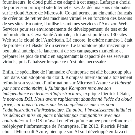
fournisseurs, le cloud public est adapté à cet usage. Lafarge a choisi
de porter son principal site Internet et ses 22 déclinaisons nationales
sur le cloud Azure de Microsoft. Ce qui permet au cimentier français
de créer ou de retirer des machines virtuelles en fonction des besoins
de ses sites. En outre, il utilise les mêmes services d’Amazon Web
Services pour ses environnements de développement, de test et de
préproduction. Ceva Santé Animale, a lui aussi porté ses 130 sites
Web sur le cloud de l’Américain. Là encore, le critère numéro 1 était
de profiter de l’élasticité du service. Le laboratoire pharmaceutique
peut ainsi anticiper le lancement de ses campagnes marketing et
préparer les pics de trafic en augmentant la capacité de ses serveurs
virtuels, puis l’abaisser lorsque ce n’est plus nécessaire.
Enfin, le spécialiste de l’annuaire d’entreprise est allé beaucoup plus
loin dans son adoption du cloud. Kompass International a totalement
refondu son système d’information sur Microsoft Azure :
« Hébergé
par notre actionnaire, il fallait que Kompass retrouve son
indépendance en termes d’infrastructures,
explique Pierrick Pétain,
le nouveau DSI. Nous avons rapidement abandonné l’idée du cloud
privé, car nous n’avions pas les compétences internes pour
l’administration d’infrastructure. En outre, l’investissement initial et
les délais de mise en place n’étaient pas compatibles avec nos
contraintes. »
Le DSI n’avait en effet qu’une année pour refondre et
redéployer l’informatique de l’entreprise. Fin 2012, Pierrick Pétain
choisit Microsoft Azure, bien que son SI soit développé en Java et