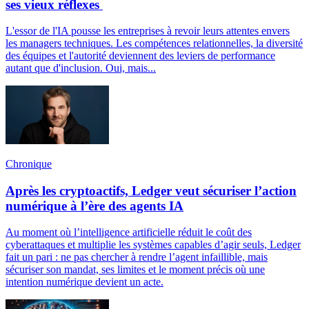
ses vieux réflexes
L'essor de l'IA pousse les entreprises à revoir leurs attentes envers
les managers techniques. Les compétences relationnelles, la diversité
des équipes et l'autorité deviennent des leviers de performance
autant que d'inclusion. Oui, mais...
Chronique
Après les cryptoactifs, Ledger veut sécuriser l’action
numérique à l’ère des agents IA
Au moment où l’intelligence artificielle réduit le coût des
cyberattaques et multiplie les systèmes capables d’agir seuls, Ledger
fait un pari : ne pas chercher à rendre l’agent infaillible, mais
sécuriser son mandat, ses limites et le moment précis où une
intention numérique devient un acte.