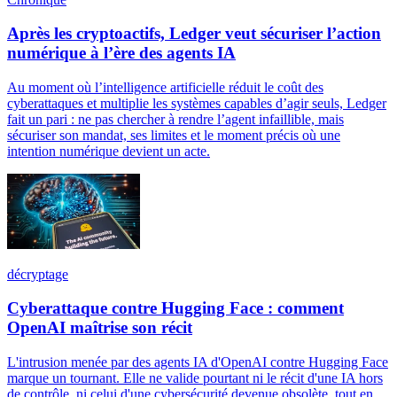
Après les cryptoactifs, Ledger veut sécuriser l’action
numérique à l’ère des agents IA
Au moment où l’intelligence artificielle réduit le coût des
cyberattaques et multiplie les systèmes capables d’agir seuls, Ledger
fait un pari : ne pas chercher à rendre l’agent infaillible, mais
sécuriser son mandat, ses limites et le moment précis où une
intention numérique devient un acte.
décryptage
Cyberattaque contre Hugging Face : comment
OpenAI maîtrise son récit
L'intrusion menée par des agents IA d'OpenAI contre Hugging Face
marque un tournant. Elle ne valide pourtant ni le récit d'une IA hors
de contrôle, ni celui d'une cybersécurité devenue obsolète, tout en