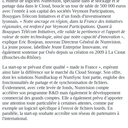
L'éditeur de logiciels Numvision, spécialisé dans le stockage et le
partage data dans le Cloud, boucle un tour de table de 500 000 euros
avec l’entrée à son capital des sociétés Veymont Participations,
Bouygues Telecom Initiatives et d’un fonds d'investissement
lyonnais. «
Notre ancrage en région, dans la France des initiatives
régionales, est renforcé par Veymont Participations. Quant à
Bouygues Télécom Initiatives, elle valide la pertinence et l'apport de
valeur de notre technologie, ainsi que notre capacité d'innovation
»,
explique Eric Bonjean, nouveau Directeur Général de Numvision.
La jeune pousse, labellisée Jeune Entreprise Innovante, est
également soutenue par Oséo depuis sa création en 2009 à La Ciotat
(Bouches-du-Rhône).
La start-up se prévaut d'une qualité « made in France », espérant
ainsi faire la différence sur le marché du Cloud Storage. Son offre,
dont les solutions NumBackup et NumSync font partie, englobe des
fonctionnalités de partage et de synchronisation de fichiers.
Évidemment, avec cette levée de fonds, Numvision compte
accélérer son programme R&D mais également le développement
commercial des grands comptes. Elle a également prévu d’apporter
une attention toute particulière à certaines attentes, comme par
exemple un logiciel spécifique à l'envoi de fichiers lourds. En
parallèle, la start-up souhaite accroître son réseau de partenaires à
l'international.