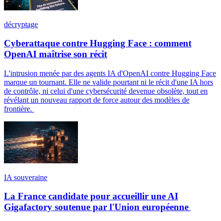
décryptage
Cyberattaque contre Hugging Face : comment
OpenAI maîtrise son récit
L'intrusion menée par des agents IA d'OpenAI contre Hugging Face
marque un tournant. Elle ne valide pourtant ni le récit d'une IA hors
de contrôle, ni celui d'une cybersécurité devenue obsolète, tout en
révélant un nouveau rapport de force autour des modèles de
frontière.
IA souveraine
La France candidate pour accueillir une AI
Gigafactory soutenue par l'Union européenne