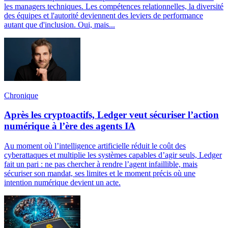
les managers techniques. Les compétences relationnelles, la diversité
des équipes et l'autorité deviennent des leviers de performance
autant que d'inclusion. Oui, mais...
Chronique
Après les cryptoactifs, Ledger veut sécuriser l’action
numérique à l’ère des agents IA
Au moment où l’intelligence artificielle réduit le coût des
cyberattaques et multiplie les systèmes capables d’agir seuls, Ledger
fait un pari : ne pas chercher à rendre l’agent infaillible, mais
sécuriser son mandat, ses limites et le moment précis où une
intention numérique devient un acte.