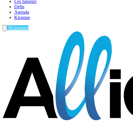
Les faiseurs
Défis
Agenda
Kiosque
M'abonner