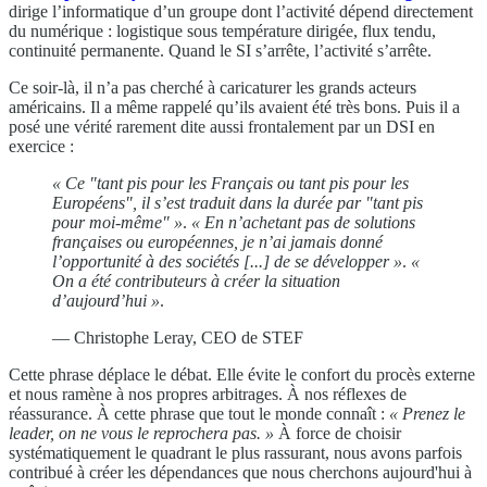
dirige l’informatique d’un groupe dont l’activité dépend directement
du numérique : logistique sous température dirigée, flux tendu,
continuité permanente. Quand le SI s’arrête, l’activité s’arrête.
Ce soir-là, il n’a pas cherché à caricaturer les grands acteurs
américains. Il a même rappelé qu’ils avaient été très bons. Puis il a
posé une vérité rarement dite aussi frontalement par un DSI en
exercice :
« Ce "tant pis pour les Français ou tant pis pour les
Européens", il s’est traduit dans la durée par "tant pis
pour moi-même" »
.
« En n’achetant pas de solutions
françaises ou européennes, je n’ai jamais donné
l’opportunité à des sociétés [...] de se développer »
.
«
On a été contributeurs à créer la situation
d’aujourd’hui »
.
— Christophe Leray, CEO de STEF
Cette phrase déplace le débat. Elle évite le confort du procès externe
et nous ramène à nos propres arbitrages. À nos réflexes de
réassurance. À cette phrase que tout le monde connaît :
« Prenez le
leader, on ne vous le reprochera pas. »
À force de choisir
systématiquement le quadrant le plus rassurant, nous avons parfois
contribué à créer les dépendances que nous cherchons aujourd'hui à