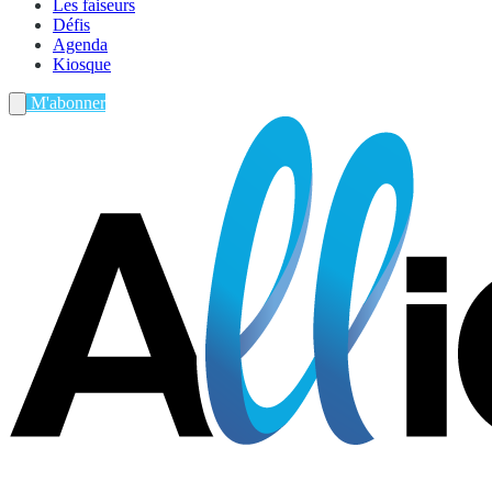
Les faiseurs
Défis
Agenda
Kiosque
M'abonner