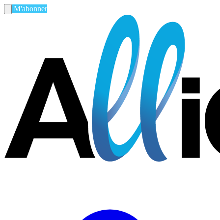
M'abonner