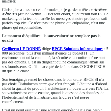
maîtriser.
Christophe a aussi eu cette formule que je garde en tête :
« Arrêtons
d’être des fashion victims. »
Hier tout cloud, aujourd’hui tout IA. Le
marketing de la techno martèle les messages et notre profession suit
parfois trop vite. Ce n’est pas une phrase qui culpabilise, c’est une
phrase qui responsabilise.
Le moment d’équilibre : la souveraineté ne remplace pas la
qualité
Gwilherm LE DONNÉ
dirige
BPCE Solutions informatiques
: 5
000 personnes, plus d’un milliard d’euros de budget IT. Un
environnement où la continuité, la sécurité et la conformité ne sont
pas des options. C’est un dirigeant qui ne communique jamais sur
ses fournisseurs. Qu’il ait accepté de le faire dans COCORITECH
dit quelque chose.
Son témoignage remet les choses dans le bon ordre. BPCE SI n’a
pas choisi Diabolocom
parce que
c’est français. L’équipe a d’abord
choisi la qualité du produit, l’architecture et l’ouverture vers l’IA. La
souveraineté est venue ensuite, quand la question des données, de
l’hébergement et de la maîtrise dans la durée s’est posée
concrètement.
C’est un point essentiel : une solution européenne n’a pas besoin