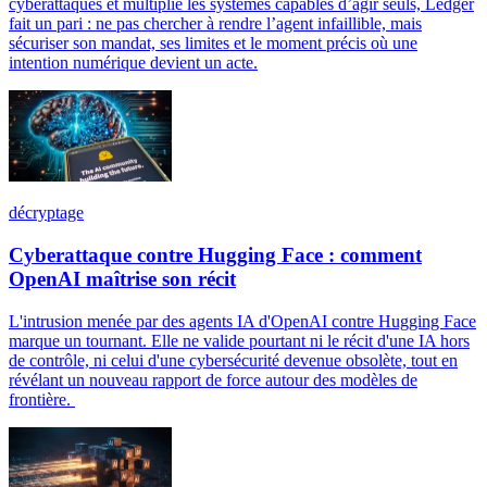
cyberattaques et multiplie les systèmes capables d’agir seuls, Ledger
fait un pari : ne pas chercher à rendre l’agent infaillible, mais
sécuriser son mandat, ses limites et le moment précis où une
intention numérique devient un acte.
décryptage
Cyberattaque contre Hugging Face : comment
OpenAI maîtrise son récit
L'intrusion menée par des agents IA d'OpenAI contre Hugging Face
marque un tournant. Elle ne valide pourtant ni le récit d'une IA hors
de contrôle, ni celui d'une cybersécurité devenue obsolète, tout en
révélant un nouveau rapport de force autour des modèles de
frontière.