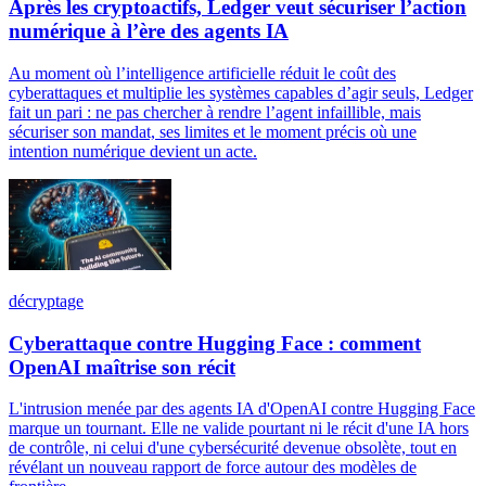
Après les cryptoactifs, Ledger veut sécuriser l’action
numérique à l’ère des agents IA
Au moment où l’intelligence artificielle réduit le coût des
cyberattaques et multiplie les systèmes capables d’agir seuls, Ledger
fait un pari : ne pas chercher à rendre l’agent infaillible, mais
sécuriser son mandat, ses limites et le moment précis où une
intention numérique devient un acte.
décryptage
Cyberattaque contre Hugging Face : comment
OpenAI maîtrise son récit
L'intrusion menée par des agents IA d'OpenAI contre Hugging Face
marque un tournant. Elle ne valide pourtant ni le récit d'une IA hors
de contrôle, ni celui d'une cybersécurité devenue obsolète, tout en
révélant un nouveau rapport de force autour des modèles de