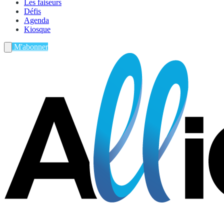
Les faiseurs
Défis
Agenda
Kiosque
M'abonner