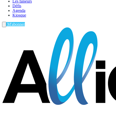
Les faiseurs
Défis
Agenda
Kiosque
M'abonner