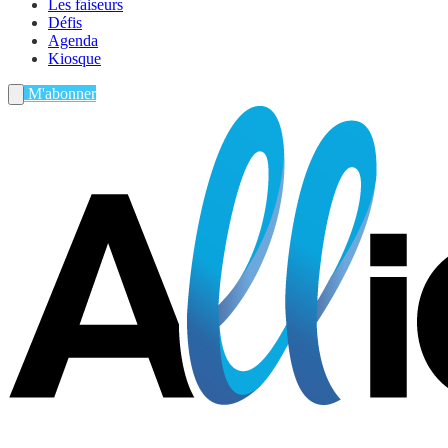
Les faiseurs
Défis
Agenda
Kiosque
M'abonner