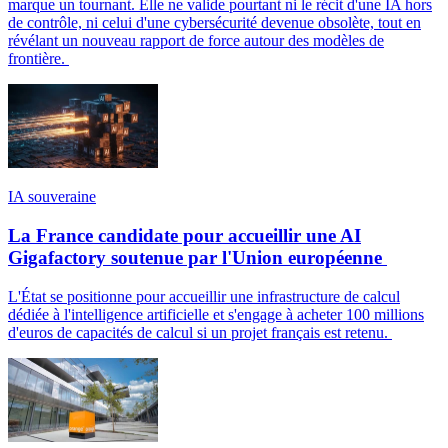
marque un tournant. Elle ne valide pourtant ni le récit d'une IA hors
de contrôle, ni celui d'une cybersécurité devenue obsolète, tout en
révélant un nouveau rapport de force autour des modèles de
frontière.
IA souveraine
La France candidate pour accueillir une AI
Gigafactory soutenue par l'Union européenne
L'État se positionne pour accueillir une infrastructure de calcul
dédiée à l'intelligence artificielle et s'engage à acheter 100 millions
d'euros de capacités de calcul si un projet français est retenu.