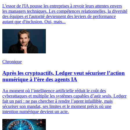
L'essor de l'IA pousse les entreprises à revoir leurs attentes envers
les managers techniques. Les compétences relationnelles, la diversité
des équipes et l'autorité deviennent des leviers de performance
autant que d'inclusion. Oui, mais...
Chronique
Après les cryptoactifs, Ledger veut sécuriser l’action
numérique à l’ère des agents IA
Au moment où l’intelligence artificielle réduit le coût des
cyberattaques et multiplie les systèmes capables d’agir seuls, Ledger
fait un pari : ne pas chercher à rendre l’agent infaillible, mais
sécuriser son mandat, ses limites et le moment précis où une
intention numérique devient un acte.