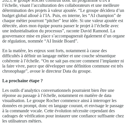
2025, le groupe Rocher construit donc un programme d'IA à
l’échelle, visant l’acculturation des collaborateurs et une meilleure
détermination des projets à valeur ajoutée. “Le groupe décidera d’un
budget global alloué à l’IA. Puis, en interne, les “AI champion” de
chaque métier pourront “pitcher" leur idée. Si une valeur ajoutée est
détectée, alors mon équipe pourra passer le projet à l’échelle avec
une industrialisation du processus”, raconte David Ramond. La
gouvernance mise en place s’accompagnerait également d’un organe
de régulation, nommée “AI Inside Board”.
En la matière, les enjeux sont forts, notamment à cause des
difficultés à définir un langage métier et une couche sémantique
cohérente à l’échelle. “On ne sait pas encore comment l’implanter ni
la faire vivre, parce que développer une définition commune est très
chronophage”, avoue le directeur Data du groupe.
La prochaine étape ?
Les outils d’analytics conversationnels pourraient bien être une
réponse au passage à l’échelle, notamment en matière de data
visualisation. Le groupe Rocher commence ainsi à interroger les
données en prompt, donc en langage courant, et envisage le passage
à la commande vocale. Cette évolution nécessite cependant des
cadrages de vérification pour instaurer une confiance suffisante chez
les utilisateurs métiers.