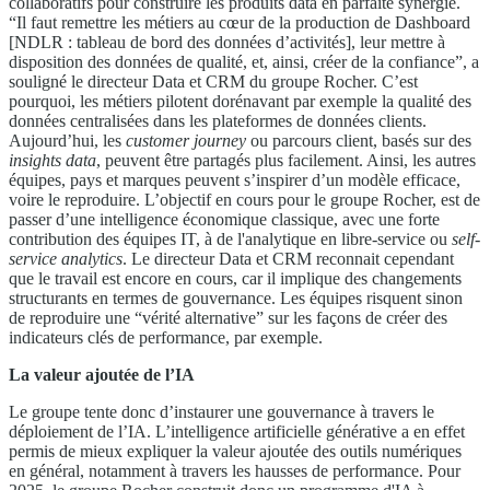
collaboratifs pour construire les produits data en parfaite synergie.
“Il faut remettre les métiers au cœur de la production de Dashboard
[NDLR : tableau de bord des données d’activités], leur mettre à
disposition des données de qualité, et, ainsi, créer de la confiance”, a
souligné le directeur Data et CRM du groupe Rocher. C’est
pourquoi, les métiers pilotent dorénavant par exemple la qualité des
données centralisées dans les plateformes de données clients.
Aujourd’hui, les
customer
journey
ou parcours client, basés sur des
insights data
, peuvent être partagés plus facilement. Ainsi, les autres
équipes, pays et marques peuvent s’inspirer d’un modèle efficace,
voire le reproduire. L’objectif en cours pour le groupe Rocher, est de
passer d’une intelligence économique classique, avec une forte
contribution des équipes IT, à de l'analytique en libre-service ou
self-
service
analytic
s
. Le directeur Data et CRM reconnait cependant
que le travail est encore en cours, car il implique des changements
structurants en termes de gouvernance. Les équipes risquent sinon
de reproduire une “vérité alternative” sur les façons de créer des
indicateurs clés de performance, par exemple.
La valeur ajoutée de l’IA
Le groupe tente donc d’instaurer une gouvernance à travers le
déploiement de l’IA. L’intelligence artificielle générative a en effet
permis de mieux expliquer la valeur ajoutée des outils numériques
en général, notamment à travers les hausses de performance. Pour