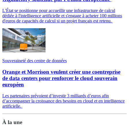
L'État se positionne pour accueillir une infrastructure de calcul
dédiée à l'intelligence artificielle et s'engage à acheter 100 millions
d'euros de capacités de calcul si un projet français est retenu.
Souveraineté des centre de données
Orange et Morrison veulent créer une coentreprise
de data centers pour renforcer le cloud souverain
européen
Les partenaires prévoient d’investir 3 milliards d’euros afin
d’accompagner la croissance des besoins en cloud et en intelligence
artificielle.
À la une