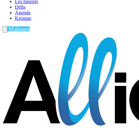
Les faiseurs
Défis
Agenda
Kiosque
M'abonner