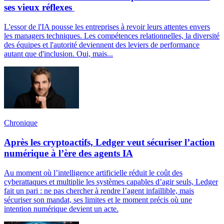
ses vieux réflexes
L'essor de l'IA pousse les entreprises à revoir leurs attentes envers
les managers techniques. Les compétences relationnelles, la diversité
des équipes et l'autorité deviennent des leviers de performance
autant que d'inclusion. Oui, mais...
Chronique
Après les cryptoactifs, Ledger veut sécuriser l’action
numérique à l’ère des agents IA
Au moment où l’intelligence artificielle réduit le coût des
cyberattaques et multiplie les systèmes capables d’agir seuls, Ledger
fait un pari : ne pas chercher à rendre l’agent infaillible, mais
sécuriser son mandat, ses limites et le moment précis où une
intention numérique devient un acte.