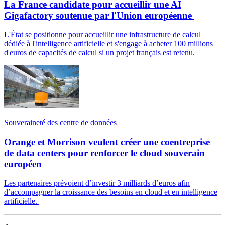
La France candidate pour accueillir une AI
Gigafactory soutenue par l'Union européenne
L'État se positionne pour accueillir une infrastructure de calcul
dédiée à l'intelligence artificielle et s'engage à acheter 100 millions
d'euros de capacités de calcul si un projet français est retenu.
Souveraineté des centre de données
Orange et Morrison veulent créer une coentreprise
de data centers pour renforcer le cloud souverain
européen
Les partenaires prévoient d’investir 3 milliards d’euros afin
d’accompagner la croissance des besoins en cloud et en intelligence
artificielle.