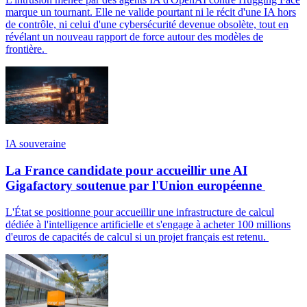
marque un tournant. Elle ne valide pourtant ni le récit d'une IA hors
de contrôle, ni celui d'une cybersécurité devenue obsolète, tout en
révélant un nouveau rapport de force autour des modèles de
frontière.
IA souveraine
La France candidate pour accueillir une AI
Gigafactory soutenue par l'Union européenne
L'État se positionne pour accueillir une infrastructure de calcul
dédiée à l'intelligence artificielle et s'engage à acheter 100 millions
d'euros de capacités de calcul si un projet français est retenu.