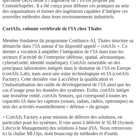
spécialisé (MS) dédié à l’ingénierie de l’IA est proposé par
CentraleSupélec. Il a été conçu pour diffuser ces pratiques au sein
des organisations et former des ingénieurs capables d’intégrer ces
nouvelles méthodes dans leurs environnements industriels.
CortAIx, colonne vertébrale de l’IA chez Thales
Membre fondateur du programme Confiance.AI, Thales structure sa
démarche dans l’IA autour d’un dispositif appelé « cortAIx ». Ce
dernier a vocation à amplifier l’intégration de l’IA dans tous les
secteurs d’activité de l’entreprise (défense, spatial, aéronautique,
cybersécurité, identité numérique). CortAIx rassemble un des
principaux laboratoires intégrés dans le domaine de l’IA en Europe
(cortAIx Lab), mais aussi une usine technologique en IA (cortAIx
Factory). Cette dernière vise à accélérer la qualification et
l’industrialisation des outils de développement de l’IA ainsi que les
cas d’usage pour les données des systèmes. Enfin, cortAIx intègre
une troisième entité, cortAIx Sensors, qui correspond à toutes les
capacités IA dans les capteurs (sonars, radars, radios, optronique) au
sein des activités essentiellement « défense » du groupe.
« CortAIx Factory a pour mission de délivrer des solutions, en
particulier pour les systèmes. Il vise aussi à délivrer le SLM (System
Lifecycle Management) des solutions à base d'IA. Nous retrouvons
ici la chaîne MLOps, dont beaucoup de méthodes et d'outils