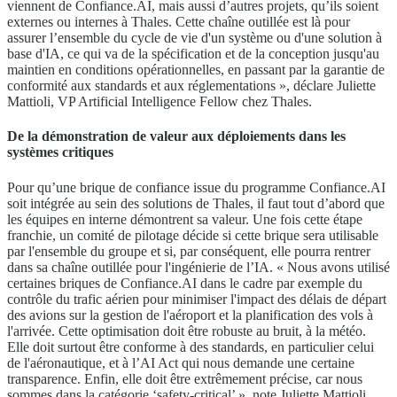
viennent de Confiance.AI, mais aussi d’autres projets, qu’ils soient
externes ou internes à Thales. Cette chaîne outillée est là pour
assurer l’ensemble du cycle de vie d'un système ou d'une solution à
base d'IA, ce qui va de la spécification et de la conception jusqu'au
maintien en conditions opérationnelles, en passant par la garantie de
conformité aux standards et aux réglementations », déclare Juliette
Mattioli, VP Artificial Intelligence Fellow chez Thales.
De la démonstration de valeur aux déploiements dans les
systèmes critiques
Pour qu’une brique de confiance issue du programme Confiance.AI
soit intégrée au sein des solutions de Thales, il faut tout d’abord que
les équipes en interne démontrent sa valeur. Une fois cette étape
franchie, un comité de pilotage décide si cette brique sera utilisable
par l'ensemble du groupe et si, par conséquent, elle pourra rentrer
dans sa chaîne outillée pour l'ingénierie de l’IA. « Nous avons utilisé
certaines briques de Confiance.AI dans le cadre par exemple du
contrôle du trafic aérien pour minimiser l'impact des délais de départ
des avions sur la gestion de l'aéroport et la planification des vols à
l'arrivée. Cette optimisation doit être robuste au bruit, à la météo.
Elle doit surtout être conforme à des standards, en particulier celui
de l'aéronautique, et à l’AI Act qui nous demande une certaine
transparence. Enfin, elle doit être extrêmement précise, car nous
sommes dans la catégorie ‘safety-critical’ », note Juliette Mattioli.