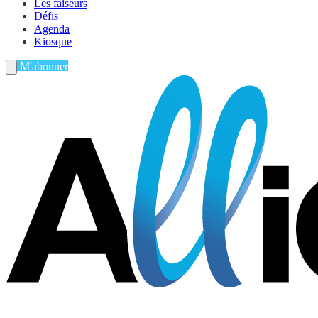
Les faiseurs
Défis
Agenda
Kiosque
M'abonner