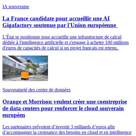
IA souveraine
La France candidate pour accueillir une AI
Gigafactory soutenue par l'Union européenne
L'État se positionne pour accueillir une infrastructure de calcul
dédiée à l'intelligence artificielle et s'engage à acheter 100 millions
d'euros de capacités de calcul si un projet français est retenu.
Souveraineté des centre de données
Orange et Morrison veulent créer une coentreprise
de data centers pour renforcer le cloud souverain
européen
Les partenaires prévoient d’investir 3 milliards d’euros afin
d’accompagner la croissance des besoins en cloud et en intelligence