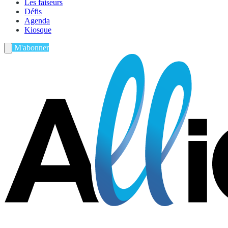
Les faiseurs
Défis
Agenda
Kiosque
M'abonner