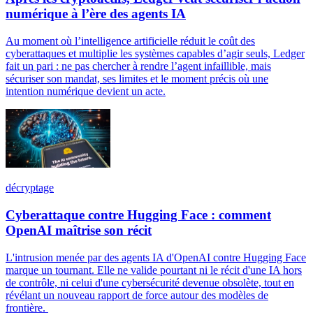
numérique à l’ère des agents IA
Au moment où l’intelligence artificielle réduit le coût des
cyberattaques et multiplie les systèmes capables d’agir seuls, Ledger
fait un pari : ne pas chercher à rendre l’agent infaillible, mais
sécuriser son mandat, ses limites et le moment précis où une
intention numérique devient un acte.
décryptage
Cyberattaque contre Hugging Face : comment
OpenAI maîtrise son récit
L'intrusion menée par des agents IA d'OpenAI contre Hugging Face
marque un tournant. Elle ne valide pourtant ni le récit d'une IA hors
de contrôle, ni celui d'une cybersécurité devenue obsolète, tout en
révélant un nouveau rapport de force autour des modèles de
frontière.