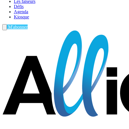
Les faiseurs
Défis
Agenda
Kiosque
M'abonner