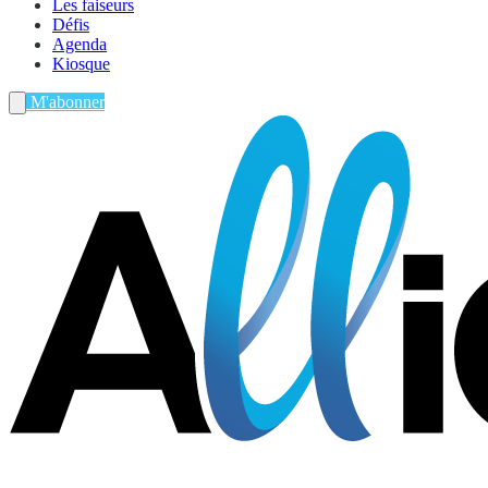
Les faiseurs
Défis
Agenda
Kiosque
M'abonner