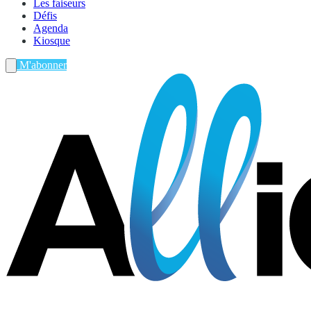
Les faiseurs
Défis
Agenda
Kiosque
M'abonner