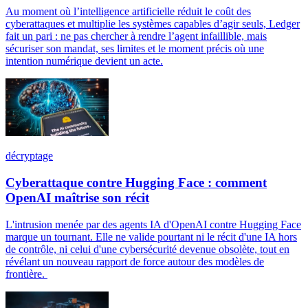
Au moment où l’intelligence artificielle réduit le coût des
cyberattaques et multiplie les systèmes capables d’agir seuls, Ledger
fait un pari : ne pas chercher à rendre l’agent infaillible, mais
sécuriser son mandat, ses limites et le moment précis où une
intention numérique devient un acte.
décryptage
Cyberattaque contre Hugging Face : comment
OpenAI maîtrise son récit
L'intrusion menée par des agents IA d'OpenAI contre Hugging Face
marque un tournant. Elle ne valide pourtant ni le récit d'une IA hors
de contrôle, ni celui d'une cybersécurité devenue obsolète, tout en
révélant un nouveau rapport de force autour des modèles de
frontière.