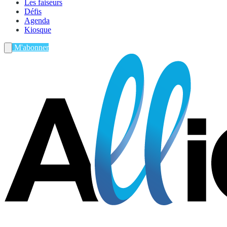
Les faiseurs
Défis
Agenda
Kiosque
M'abonner