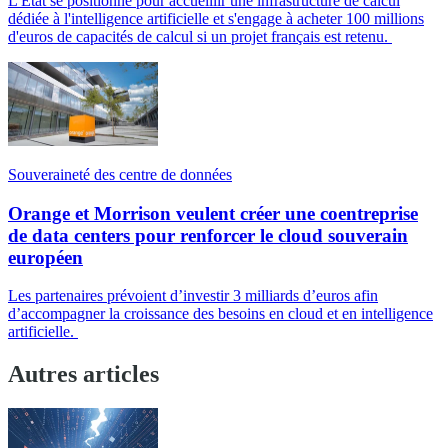
L'État se positionne pour accueillir une infrastructure de calcul
dédiée à l'intelligence artificielle et s'engage à acheter 100 millions
d'euros de capacités de calcul si un projet français est retenu.
Souveraineté des centre de données
Orange et Morrison veulent créer une coentreprise
de data centers pour renforcer le cloud souverain
européen
Les partenaires prévoient d’investir 3 milliards d’euros afin
d’accompagner la croissance des besoins en cloud et en intelligence
artificielle.
Autres articles