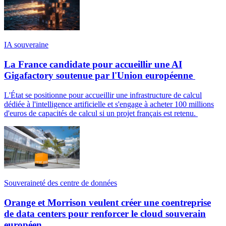
IA souveraine
La France candidate pour accueillir une AI
Gigafactory soutenue par l'Union européenne
L'État se positionne pour accueillir une infrastructure de calcul
dédiée à l'intelligence artificielle et s'engage à acheter 100 millions
d'euros de capacités de calcul si un projet français est retenu.
Souveraineté des centre de données
Orange et Morrison veulent créer une coentreprise
de data centers pour renforcer le cloud souverain
européen