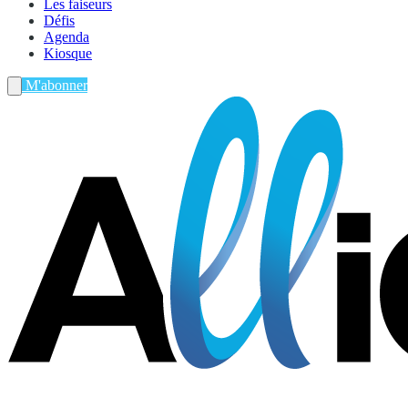
Les faiseurs
Défis
Agenda
Kiosque
M'abonner