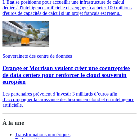
L'État se positionne pour accueillir une infrastructure de calcul
dédiée à l'intelligence artificielle et s'engage à acheter 100 millions
d'euros de capacités de calcul si un projet français est retenu.
Souveraineté des centre de données
Orange et Morrison veulent créer une coentreprise
de data centers pour renforcer le cloud souverain
européen
Les partenaires prévoient d’investir 3 milliards d’euros afin
d’accompagner la croissance des besoins en cloud et en intelligence
artificielle.
À la une
Transformations numériques