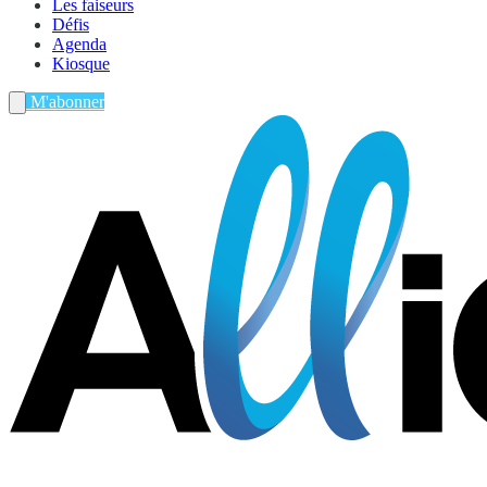
Les faiseurs
Défis
Agenda
Kiosque
M'abonner