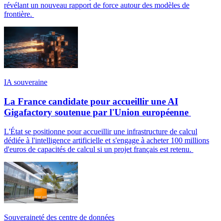
révélant un nouveau rapport de force autour des modèles de
frontière.
IA souveraine
La France candidate pour accueillir une AI
Gigafactory soutenue par l'Union européenne
L'État se positionne pour accueillir une infrastructure de calcul
dédiée à l'intelligence artificielle et s'engage à acheter 100 millions
d'euros de capacités de calcul si un projet français est retenu.
Souveraineté des centre de données