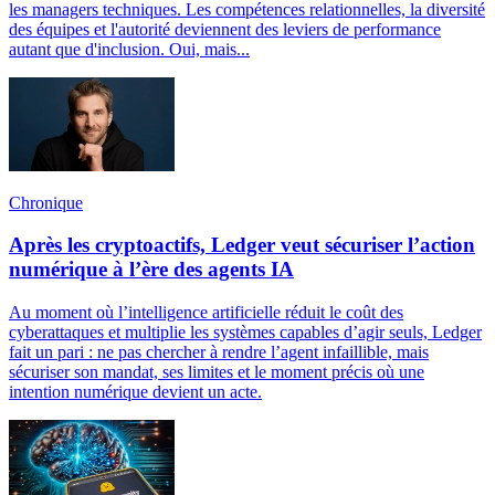
les managers techniques. Les compétences relationnelles, la diversité
des équipes et l'autorité deviennent des leviers de performance
autant que d'inclusion. Oui, mais...
Chronique
Après les cryptoactifs, Ledger veut sécuriser l’action
numérique à l’ère des agents IA
Au moment où l’intelligence artificielle réduit le coût des
cyberattaques et multiplie les systèmes capables d’agir seuls, Ledger
fait un pari : ne pas chercher à rendre l’agent infaillible, mais
sécuriser son mandat, ses limites et le moment précis où une
intention numérique devient un acte.