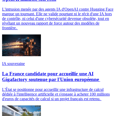
L'intrusion menée par des agents IA d'OpenAI contre Hugging Face
marque un tournant. Elle ne valide pourtant ni le récit d'une IA hors
de contrôle, ni celui d'une cybersécurité devenue obsolète, tout en
révélant un nouveau rapport de force autour des modèles de
frontière.
IA souveraine
La France candidate pour accueillir une AI
Gigafactory soutenue par l'Union européenne
L'État se positionne pour accueillir une infrastructure de calcul
dédiée à l'intelligence artificielle et s'engage à acheter 100 millions
d'euros de capacités de calcul si un projet français est retenu.