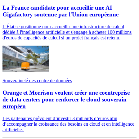
La France candidate pour accueillir une AI
Gigafactory soutenue par l'Union européenne
L'État se positionne pour accueillir une infrastructure de calcul
dédiée à l'intelligence artificielle et s'engage à acheter 100 millions
d'euros de capacités de calcul si un projet français est retenu.
Souveraineté des centre de données
Orange et Morrison veulent créer une coentreprise
de data centers pour renforcer le cloud souverain
européen
Les partenaires prévoient d’investir 3 milliards d’euros afin
d’accompagner la croissance des besoins en cloud et en intelligence
artificielle.