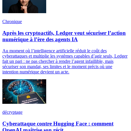
Chronique
Après les cryptoactifs, Ledger veut sécuriser l’action
numérique à l’ère des agents IA
Au moment où l’intelligence artificielle réduit le coût des
cyberattaques et multiplie les systèmes capables d’agir seuls, Ledger
fait un pari : ne pas chercher à rendre l’agent infaillible, mais
sécuriser son mandat, ses limites et le moment précis où une
intention numérique devient un acte.
décryptage
Cyberattaque contre Hugging Face : comment
OpenAI maîtrise son récit