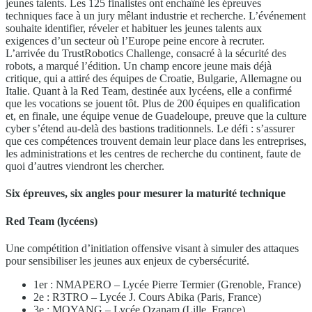
jeunes talents. Les 125 finalistes ont enchaîné les épreuves
techniques face à un jury mêlant industrie et recherche. L’événement
souhaite identifier, réveler et habituer les jeunes talents aux
exigences d’un secteur où l’Europe peine encore à recruter.
L’arrivée du TrustRobotics Challenge, consacré à la sécurité des
robots, a marqué l’édition. Un champ encore jeune mais déjà
critique, qui a attiré des équipes de Croatie, Bulgarie, Allemagne ou
Italie. Quant à la Red Team, destinée aux lycéens, elle a confirmé
que les vocations se jouent tôt. Plus de 200 équipes en qualification
et, en finale, une équipe venue de Guadeloupe, preuve que la culture
cyber s’étend au-delà des bastions traditionnels. Le défi : s’assurer
que ces compétences trouvent demain leur place dans les entreprises,
les administrations et les centres de recherche du continent, faute de
quoi d’autres viendront les chercher.
Six épreuves, six angles pour mesurer la maturité technique
Red Team (lycéens)
Une compétition d’initiation offensive visant à simuler des attaques
pour sensibiliser les jeunes aux enjeux de cybersécurité.
1er : NMAPERO – Lycée Pierre Termier (Grenoble, France)
2e : R3TRO – Lycée J. Cours Abika (Paris, France)
3e : MOYANG – Lycée Ozanam (Lille, France)