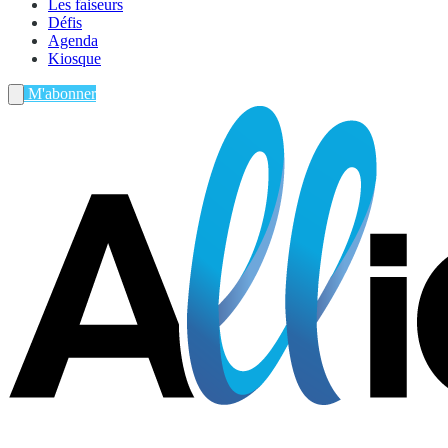
Les faiseurs
Défis
Agenda
Kiosque
M'abonner