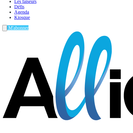
Les faiseurs
Défis
Agenda
Kiosque
M'abonner