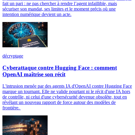
fait un pari : ne pas chercher à rendre l’agent infaillible, mais
sécuriser son mandat, ses limites et le moment précis où une
intention numérique devient un acte.
décryptage
Cyberattaque contre Hugging Face : comment
OpenAI maîtrise son récit
L'intrusion menée par des agents IA d'OpenAI contre Hugging Face
marque un tournant. Elle ne valide pourtant ni le récit d'une IA hors
de contrôle, ni celui d'une cybersécurité devenue obsolète, tout en
révélant un nouveau rapport de force autour des modèles de
frontière.