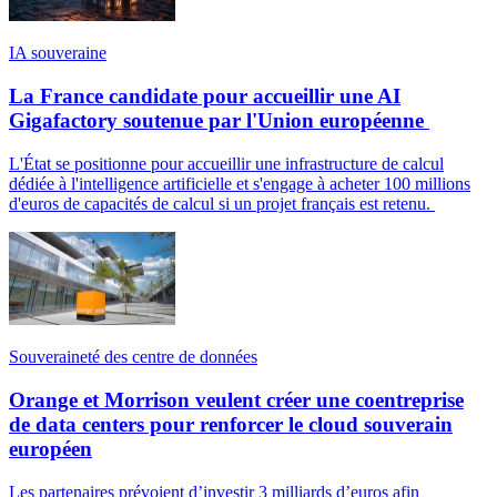
IA souveraine
La France candidate pour accueillir une AI
Gigafactory soutenue par l'Union européenne
L'État se positionne pour accueillir une infrastructure de calcul
dédiée à l'intelligence artificielle et s'engage à acheter 100 millions
d'euros de capacités de calcul si un projet français est retenu.
Souveraineté des centre de données
Orange et Morrison veulent créer une coentreprise
de data centers pour renforcer le cloud souverain
européen
Les partenaires prévoient d’investir 3 milliards d’euros afin