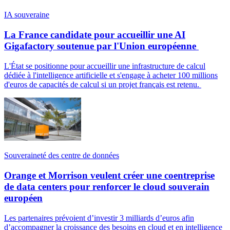
IA souveraine
La France candidate pour accueillir une AI
Gigafactory soutenue par l'Union européenne
L'État se positionne pour accueillir une infrastructure de calcul
dédiée à l'intelligence artificielle et s'engage à acheter 100 millions
d'euros de capacités de calcul si un projet français est retenu.
Souveraineté des centre de données
Orange et Morrison veulent créer une coentreprise
de data centers pour renforcer le cloud souverain
européen
Les partenaires prévoient d’investir 3 milliards d’euros afin
d’accompagner la croissance des besoins en cloud et en intelligence