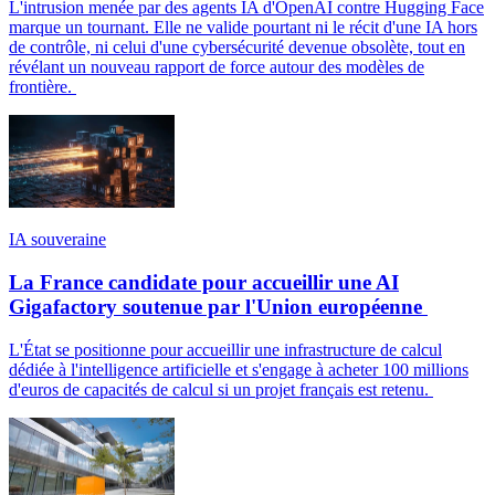
L'intrusion menée par des agents IA d'OpenAI contre Hugging Face
marque un tournant. Elle ne valide pourtant ni le récit d'une IA hors
de contrôle, ni celui d'une cybersécurité devenue obsolète, tout en
révélant un nouveau rapport de force autour des modèles de
frontière.
IA souveraine
La France candidate pour accueillir une AI
Gigafactory soutenue par l'Union européenne
L'État se positionne pour accueillir une infrastructure de calcul
dédiée à l'intelligence artificielle et s'engage à acheter 100 millions
d'euros de capacités de calcul si un projet français est retenu.