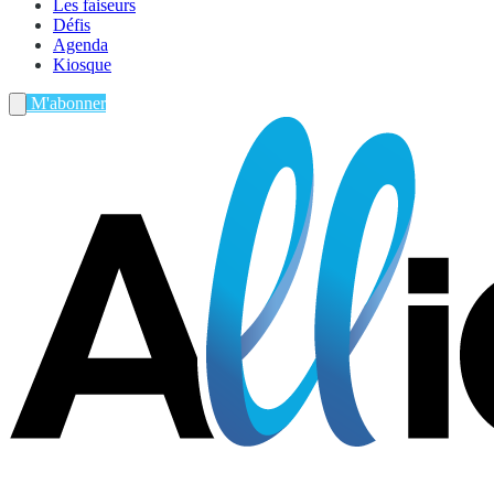
Les faiseurs
Défis
Agenda
Kiosque
M'abonner