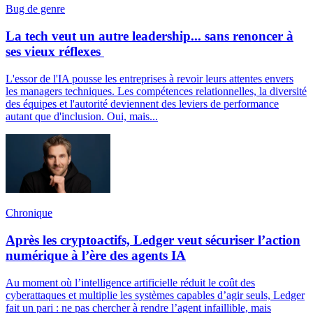
Bug de genre
La tech veut un autre leadership... sans renoncer à
ses vieux réflexes
L'essor de l'IA pousse les entreprises à revoir leurs attentes envers
les managers techniques. Les compétences relationnelles, la diversité
des équipes et l'autorité deviennent des leviers de performance
autant que d'inclusion. Oui, mais...
Chronique
Après les cryptoactifs, Ledger veut sécuriser l’action
numérique à l’ère des agents IA
Au moment où l’intelligence artificielle réduit le coût des
cyberattaques et multiplie les systèmes capables d’agir seuls, Ledger
fait un pari : ne pas chercher à rendre l’agent infaillible, mais