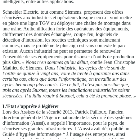
intelligents, entre autres applications.
Schneider Electric, tout comme Siemens, proposent des offres
sécurisées aux industriels et opérateurs lorsque ceux-ci vont mettre
en place une ligne TGV ou déployer une chaîne de montage dans
une usine. Authentification forte des opérateurs des équipements,
chiffrement des données échangées, coupe-feu, logiciels de
détection d’intrusion, les recettes techniques sont maintenant
connues, mais le problème le plus aigu est sans contexte le parc
existant. Aucun industriel ne peut se permettre de renouveler
l’ensemble de ses équipements pour disposer d’outils de production
plus sûrs.
« Nous n’en
sommes qu’au début,
confie Jean-Christophe
Mathieu de Siemens.
Dans l’industrie, les cycles de vie sont de
l’ordre de quinze à vingt ans, voire de trente à quarante
ans dans
certains cas, alors que dans l’informatique,
on travaille sur des
cycles beaucoup plus courts. De ce
fait, il n’est pas possible que,
trois ans après Stuxnet,
toutes les installations industrielles soient
sécurisées. Il
a fallu réagir à Stuxnet, cela a été la première phase. »
L’Etat s’apprête à légiférer
Lors des Assises de la sécurité 2013, Patrick Pailloux, l'ancien
directeur général de l’Agence nationale de la sécurité des systèmes
d’information (Anssi), a rappelé l’importance, pour le pays, de
sécuriser ses grandes infrastructures. L’Anssi avait déjà publié un
Guide d’hygiène informatique * à l’usage des entreprises, ainsi