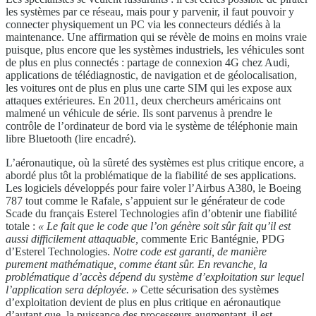
les systèmes par ce réseau, mais pour y parvenir, il faut pouvoir y
connecter physiquement un PC via les connecteurs dédiés à la
maintenance. Une affirmation qui se révèle de moins en moins vraie
puisque, plus encore que les systèmes industriels, les véhicules sont
de plus en plus connectés : partage de connexion 4G chez Audi,
applications de télédiagnostic, de navigation et de géolocalisation,
les voitures ont de plus en plus une carte SIM qui les expose aux
attaques extérieures. En 2011, deux chercheurs américains ont
malmené un véhicule de série. Ils sont parvenus à prendre le
contrôle de l’ordinateur de bord via le système de téléphonie main
libre Bluetooth (lire encadré).
L’aéronautique, où la sûreté des systèmes est plus critique encore, a
abordé plus tôt la problématique de la fiabilité de ses applications.
Les logiciels développés pour faire voler l’Airbus A380, le Boeing
787 tout comme le Rafale, s’appuient sur le générateur de code
Scade du français Esterel Technologies afin d’obtenir une fiabilité
totale :
« Le fait que le code que l’on génère soit sûr fait qu’il
est
aussi difficilement attaquable,
commente Eric Bantégnie, PDG
d’Esterel Technologies.
Notre
code est garanti, de manière
purement mathématique,
comme étant sûr. En revanche, la
problématique d’accès
dépend du système d’exploitation sur lequel
l’application
sera déployée. »
Cette sécurisation des systèmes
d’exploitation devient de plus en plus critique en aéronautique
d’autant que, la puissance des processeurs augmentant, il est