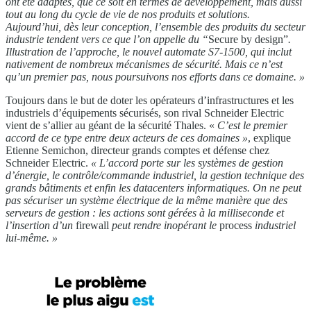
ont été adaptés, que ce soit
en termes de développement, mais aussi
tout au long du
cycle de vie de nos produits et solutions.
Aujourd’hui,
dès leur conception, l’ensemble des produits du secteur
industrie tendent vers ce que l’on appelle du “
Secure by design”
.
Illustration de l’approche, le nouvel automate
S7-1500, qui inclut
nativement de nombreux mécanismes
de sécurité. Mais ce n’est
qu’un premier pas, nous
poursuivons nos efforts dans ce domaine. »
Toujours dans le but de doter les opérateurs d’infrastructures et les
industriels d’équipements sécurisés, son rival Schneider Electric
vient de s’allier au géant de la sécurité Thales. «
C’est le premier
accord de ce
type entre deux acteurs de ces domaines »
, explique
Etienne Semichon, directeur grands comptes et défense chez
Schneider Electric.
« L’accord porte sur
les systèmes de gestion
d’énergie, le contrôle/commande
industriel, la gestion technique des
grands bâtiments
et enfin les datacenters informatiques. On ne peut
pas
sécuriser un système électrique de la même manière
que des
serveurs de gestion : les actions sont gérées à la
milliseconde et
l’insertion d’un
firewall
peut rendre
inopérant le
process
industriel
lui-même. »