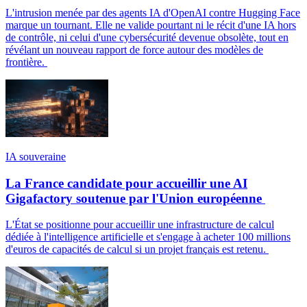
L'intrusion menée par des agents IA d'OpenAI contre Hugging Face
marque un tournant. Elle ne valide pourtant ni le récit d'une IA hors
de contrôle, ni celui d'une cybersécurité devenue obsolète, tout en
révélant un nouveau rapport de force autour des modèles de
frontière.
IA souveraine
La France candidate pour accueillir une AI
Gigafactory soutenue par l'Union européenne
L'État se positionne pour accueillir une infrastructure de calcul
dédiée à l'intelligence artificielle et s'engage à acheter 100 millions
d'euros de capacités de calcul si un projet français est retenu.