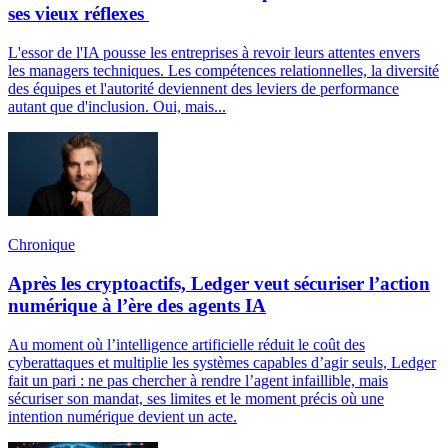
ses vieux réflexes
L'essor de l'IA pousse les entreprises à revoir leurs attentes envers
les managers techniques. Les compétences relationnelles, la diversité
des équipes et l'autorité deviennent des leviers de performance
autant que d'inclusion. Oui, mais...
Chronique
Après les cryptoactifs, Ledger veut sécuriser l’action
numérique à l’ère des agents IA
Au moment où l’intelligence artificielle réduit le coût des
cyberattaques et multiplie les systèmes capables d’agir seuls, Ledger
fait un pari : ne pas chercher à rendre l’agent infaillible, mais
sécuriser son mandat, ses limites et le moment précis où une
intention numérique devient un acte.