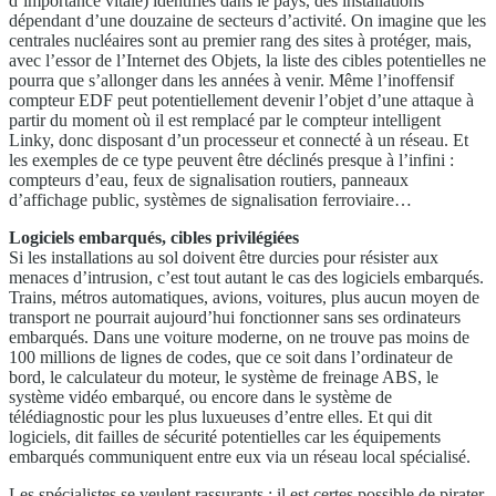
d’importance vitale) identifiés dans le pays, des installations
dépendant d’une douzaine de secteurs d’activité. On imagine que les
centrales nucléaires sont au premier rang des sites à protéger, mais,
avec l’essor de l’Internet des Objets, la liste des cibles potentielles ne
pourra que s’allonger dans les années à venir. Même l’inoffensif
compteur EDF peut potentiellement devenir l’objet d’une attaque à
partir du moment où il est remplacé par le compteur intelligent
Linky, donc disposant d’un processeur et connecté à un réseau. Et
les exemples de ce type peuvent être déclinés presque à l’infini :
compteurs d’eau, feux de signalisation routiers, panneaux
d’affichage public, systèmes de signalisation ferroviaire…
Logiciels embarqués, cibles privilégiées
Si les installations au sol doivent être durcies pour résister aux
menaces d’intrusion, c’est tout autant le cas des logiciels embarqués.
Trains, métros automatiques, avions, voitures, plus aucun moyen de
transport ne pourrait aujourd’hui fonctionner sans ses ordinateurs
embarqués. Dans une voiture moderne, on ne trouve pas moins de
100 millions de lignes de codes, que ce soit dans l’ordinateur de
bord, le calculateur du moteur, le système de freinage ABS, le
système vidéo embarqué, ou encore dans le système de
télédiagnostic pour les plus luxueuses d’entre elles. Et qui dit
logiciels, dit failles de sécurité potentielles car les équipements
embarqués communiquent entre eux via un réseau local spécialisé.
Les spécialistes se veulent rassurants : il est certes possible de pirater