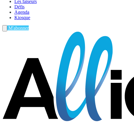
Les faiseurs
Défis
Agenda
Kiosque
M'abonner