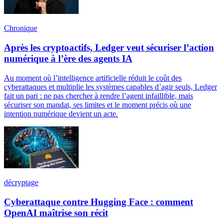
Chronique
Après les cryptoactifs, Ledger veut sécuriser l’action
numérique à l’ère des agents IA
Au moment où l’intelligence artificielle réduit le coût des
cyberattaques et multiplie les systèmes capables d’agir seuls, Ledger
fait un pari : ne pas chercher à rendre l’agent infaillible, mais
sécuriser son mandat, ses limites et le moment précis où une
intention numérique devient un acte.
décryptage
Cyberattaque contre Hugging Face : comment
OpenAI maîtrise son récit