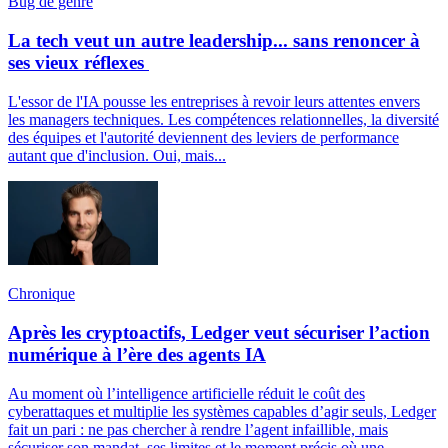
Bug de genre
La tech veut un autre leadership... sans renoncer à
ses vieux réflexes
L'essor de l'IA pousse les entreprises à revoir leurs attentes envers
les managers techniques. Les compétences relationnelles, la diversité
des équipes et l'autorité deviennent des leviers de performance
autant que d'inclusion. Oui, mais...
Chronique
Après les cryptoactifs, Ledger veut sécuriser l’action
numérique à l’ère des agents IA
Au moment où l’intelligence artificielle réduit le coût des
cyberattaques et multiplie les systèmes capables d’agir seuls, Ledger
fait un pari : ne pas chercher à rendre l’agent infaillible, mais
sécuriser son mandat, ses limites et le moment précis où une