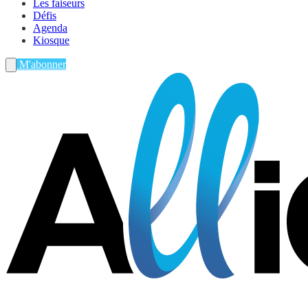
Les faiseurs
Défis
Agenda
Kiosque
M'abonner