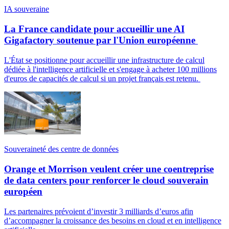
IA souveraine
La France candidate pour accueillir une AI
Gigafactory soutenue par l'Union européenne
L'État se positionne pour accueillir une infrastructure de calcul
dédiée à l'intelligence artificielle et s'engage à acheter 100 millions
d'euros de capacités de calcul si un projet français est retenu.
Souveraineté des centre de données
Orange et Morrison veulent créer une coentreprise
de data centers pour renforcer le cloud souverain
européen
Les partenaires prévoient d’investir 3 milliards d’euros afin
d’accompagner la croissance des besoins en cloud et en intelligence