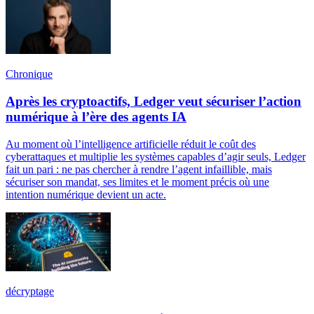
Chronique
Après les cryptoactifs, Ledger veut sécuriser l’action
numérique à l’ère des agents IA
Au moment où l’intelligence artificielle réduit le coût des
cyberattaques et multiplie les systèmes capables d’agir seuls, Ledger
fait un pari : ne pas chercher à rendre l’agent infaillible, mais
sécuriser son mandat, ses limites et le moment précis où une
intention numérique devient un acte.
décryptage