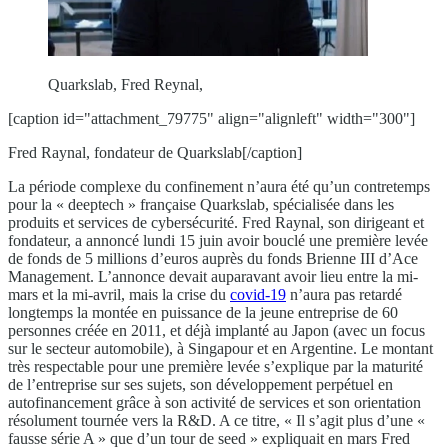
Quarkslab, Fred Reynal,
[caption id="attachment_79775" align="alignleft" width="300"]
Fred Raynal, fondateur de Quarkslab[/caption]
La période complexe du confinement n’aura été qu’un contretemps
pour la « deeptech » française Quarkslab, spécialisée dans les
produits et services de cybersécurité. Fred Raynal, son dirigeant et
fondateur, a annoncé lundi 15 juin avoir bouclé une première levée
de fonds de 5 millions d’euros auprès du fonds Brienne III d’Ace
Management. L’annonce devait auparavant avoir lieu entre la mi-
mars et la mi-avril, mais la crise du
covid-19
n’aura pas retardé
longtemps la montée en puissance de la jeune entreprise de 60
personnes créée en 2011, et déjà implanté au Japon (avec un focus
sur le secteur automobile), à Singapour et en Argentine. Le montant
très respectable pour une première levée s’explique par la maturité
de l’entreprise sur ses sujets, son développement perpétuel en
autofinancement grâce à son activité de services et son orientation
résolument tournée vers la R&D. A ce titre, « Il s’agit plus d’une «
fausse série A » que d’un tour de seed » expliquait en mars Fred