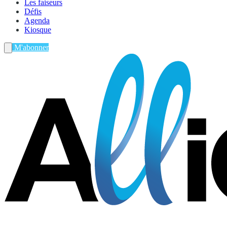
Les faiseurs
Défis
Agenda
Kiosque
M'abonner