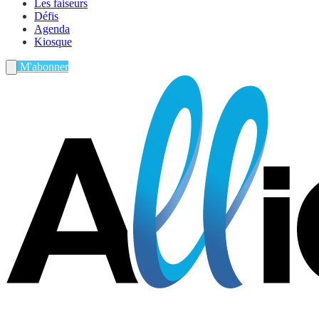
Les faiseurs
Défis
Agenda
Kiosque
M'abonner