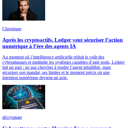
Chronique
Après les cryptoactifs, Ledger veut sécuriser l’action
numérique à l’ère des agents IA
Au moment où l’intelligence artificielle réduit le coût des
cyberattaques et multiplie les systèmes capables d’agir seuls, Ledger
fait un pari : ne pas chercher à rendre l’agent infaillible, mais
sécuriser son mandat, ses limites et le moment précis où une
intention numérique devient un acte.
décryptage