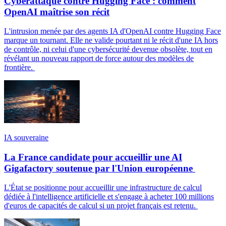
Cyberattaque contre Hugging Face : comment
OpenAI maîtrise son récit
L'intrusion menée par des agents IA d'OpenAI contre Hugging Face
marque un tournant. Elle ne valide pourtant ni le récit d'une IA hors
de contrôle, ni celui d'une cybersécurité devenue obsolète, tout en
révélant un nouveau rapport de force autour des modèles de
frontière.
IA souveraine
La France candidate pour accueillir une AI
Gigafactory soutenue par l'Union européenne
L'État se positionne pour accueillir une infrastructure de calcul
dédiée à l'intelligence artificielle et s'engage à acheter 100 millions
d'euros de capacités de calcul si un projet français est retenu.