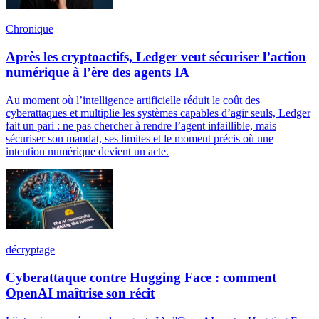
Chronique
Après les cryptoactifs, Ledger veut sécuriser l’action
numérique à l’ère des agents IA
Au moment où l’intelligence artificielle réduit le coût des
cyberattaques et multiplie les systèmes capables d’agir seuls, Ledger
fait un pari : ne pas chercher à rendre l’agent infaillible, mais
sécuriser son mandat, ses limites et le moment précis où une
intention numérique devient un acte.
décryptage
Cyberattaque contre Hugging Face : comment
OpenAI maîtrise son récit