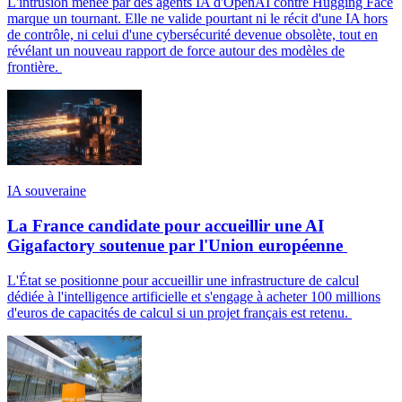
L'intrusion menée par des agents IA d'OpenAI contre Hugging Face
marque un tournant. Elle ne valide pourtant ni le récit d'une IA hors
de contrôle, ni celui d'une cybersécurité devenue obsolète, tout en
révélant un nouveau rapport de force autour des modèles de
frontière.
IA souveraine
La France candidate pour accueillir une AI
Gigafactory soutenue par l'Union européenne
L'État se positionne pour accueillir une infrastructure de calcul
dédiée à l'intelligence artificielle et s'engage à acheter 100 millions
d'euros de capacités de calcul si un projet français est retenu.