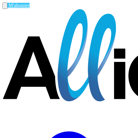
M'abonner