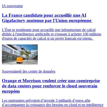
IA souveraine
La France candidate pour accueillir une AI
Gigafactory soutenue par l'Union européenne
L'État se positionne pour accueillir une infrastructure de calcul
dédiée à l'intelligence artificielle et s'engage à acheter 100 millions
d'euros de capacités de calcul si un projet français est retenu.
Souveraineté des centre de données
Orange et Morrison veulent créer une coentreprise
de data centers pour renforcer le cloud souverain
européen
Les partenaires prévoient d’investir 3 milliards d’euros afin
d’accompagner la croissance des besoins en cloud et en intelligence