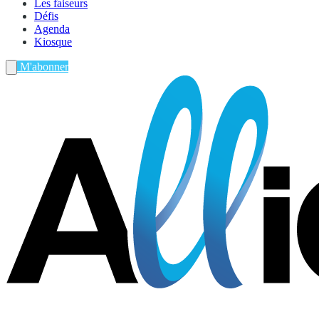
Les faiseurs
Défis
Agenda
Kiosque
M'abonner