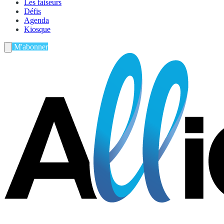
Les faiseurs
Défis
Agenda
Kiosque
M'abonner