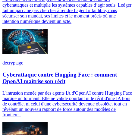
cyberattaques et multiplie les systèmes capables d’agir seuls, Ledger
fait un pari : ne pas chercher à rendre l’agent infaillible, mais
sécuriser son mandat, ses limites et le moment précis où une
intention numérique devient un acte.
décryptage
Cyberattaque contre Hugging Face : comment
OpenAI maîtrise son récit
L'intrusion menée par des agents IA d'OpenAI contre Hugging Face
marque un tournant. Elle ne valide pourtant ni le récit d'une IA hors
de contrôle, ni celui d'une cybersécurité devenue obsolète, tout en
révélant un nouveau rapport de force autour des modèles de
frontière.