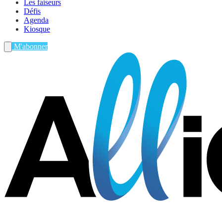
Les faiseurs
Défis
Agenda
Kiosque
M'abonner