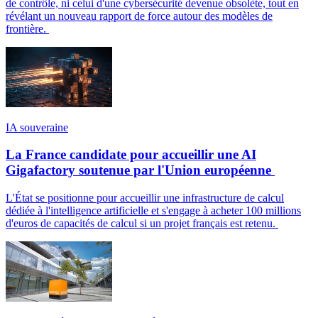
de contrôle, ni celui d'une cybersécurité devenue obsolète, tout en
révélant un nouveau rapport de force autour des modèles de
frontière.
IA souveraine
La France candidate pour accueillir une AI
Gigafactory soutenue par l'Union européenne
L'État se positionne pour accueillir une infrastructure de calcul
dédiée à l'intelligence artificielle et s'engage à acheter 100 millions
d'euros de capacités de calcul si un projet français est retenu.