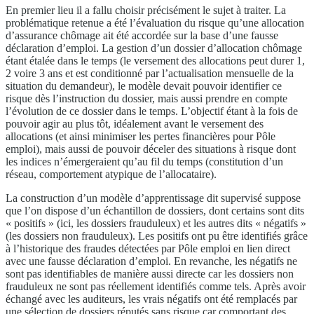
En premier lieu il a fallu choisir précisément le sujet à traiter. La
problématique retenue a été l’évaluation du risque qu’une allocation
d’assurance chômage ait été accordée sur la base d’une fausse
déclaration d’emploi. La gestion d’un dossier d’allocation chômage
étant étalée dans le temps (le versement des allocations peut durer 1,
2 voire 3 ans et est conditionné par l’actualisation mensuelle de la
situation du demandeur), le modèle devait pouvoir identifier ce
risque dès l’instruction du dossier, mais aussi prendre en compte
l’évolution de ce dossier dans le temps. L’objectif étant à la fois de
pouvoir agir au plus tôt, idéalement avant le versement des
allocations (et ainsi minimiser les pertes financières pour Pôle
emploi), mais aussi de pouvoir déceler des situations à risque dont
les indices n’émergeraient qu’au fil du temps (constitution d’un
réseau, comportement atypique de l’allocataire).
La construction d’un modèle d’apprentissage dit supervisé suppose
que l’on dispose d’un échantillon de dossiers, dont certains sont dits
« positifs » (ici, les dossiers frauduleux) et les autres dits « négatifs »
(les dossiers non frauduleux). Les positifs ont pu être identifiés grâce
à l’historique des fraudes détectées par Pôle emploi en lien direct
avec une fausse déclaration d’emploi. En revanche, les négatifs ne
sont pas identifiables de manière aussi directe car les dossiers non
frauduleux ne sont pas réellement identifiés comme tels. Après avoir
échangé avec les auditeurs, les vrais négatifs ont été remplacés par
une sélection de dossiers réputés sans risque car comportant des