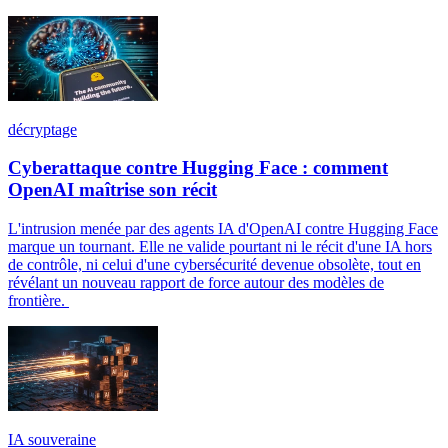
décryptage
Cyberattaque contre Hugging Face : comment
OpenAI maîtrise son récit
L'intrusion menée par des agents IA d'OpenAI contre Hugging Face
marque un tournant. Elle ne valide pourtant ni le récit d'une IA hors
de contrôle, ni celui d'une cybersécurité devenue obsolète, tout en
révélant un nouveau rapport de force autour des modèles de
frontière.
IA souveraine