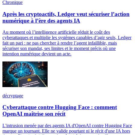
Chronique
Après les cryptoactifs, Ledger veut sécuriser l’action
numérique à l’ère des agents IA
Au moment où l’intelligence artificielle réduit le coût des
cyberattaques et multiplie les systèmes capables d’agir seuls, Ledger
fait un pari : ne pas chercher à rendre l’agent infaillible, mais
sécuriser son mandat, ses limites et le moment précis où une
intention numérique devient un acte.
décryptage
Cyberattaque contre Hugging Face : comment
OpenAI maîtrise son récit
L'intrusion menée par des agents IA d'OpenAI contre Hugging Face
marque un tournant. Elle ne valide pourtant ni le récit d'une IA hors