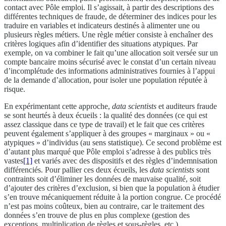
contact avec Pôle emploi. Il s’agissait, à partir des descriptions des
différentes techniques de fraude, de déterminer des indices pour les
traduire en variables et indicateurs destinés à alimenter une ou
plusieurs règles métiers. Une règle métier consiste à enchaîner des
critères logiques afin d’identifier des situations atypiques. Par
exemple, on va combiner le fait qu’une allocation soit versée sur un
compte bancaire moins sécurisé avec le constat d’un certain niveau
d’incomplétude des informations administratives fournies à l’appui
de la demande d’allocation, pour isoler une population réputée à
risque.
En expérimentant cette approche,
data scientists
et auditeurs fraude
se sont heurtés à deux écueils : la qualité des données (ce qui est
assez classique dans ce type de travail) et le fait que ces critères
peuvent également s’appliquer à des groupes « marginaux » ou «
atypiques » d’individus (au sens statistique). Ce second problème est
d’autant plus marqué que Pôle emploi s’adresse à des publics très
vastes
[1]
et variés avec des dispositifs et des règles d’indemnisation
différenciés. Pour pallier ces deux écueils, les
data scientists
sont
contraints soit d’éliminer les données de mauvaise qualité, soit
d’ajouter des critères d’exclusion, si bien que la population à étudier
s’en trouve mécaniquement réduite à la portion congrue. Ce procédé
n’est pas moins coûteux, bien au contraire, car le traitement des
données s’en trouve de plus en plus complexe (gestion des
exceptions, multiplication de règles et sous-règles, etc.).