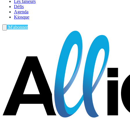
Les faiseurs
Défis
Agenda
Kiosque
M'abonner