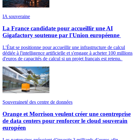
IA souveraine
La France candidate pour accueillir une AI
Gigafactory soutenue par l'Union européenne
L'État se positionne pour accueillir une infrastructure de calcul
dédiée à l'intelligence artificielle et s'engage à acheter 100 millions
d'euros de capacités de calcul si un projet français est retenu.
Souveraineté des centre de données
Orange et Morrison veulent créer une coentreprise
de data centers pour renforcer le cloud souverain
européen
Les partenaires prévoient d’investir 3 milliards d’euros afin