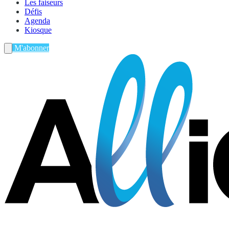
Les faiseurs
Défis
Agenda
Kiosque
M'abonner