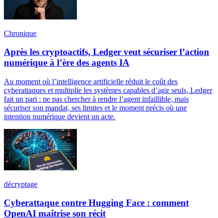
Chronique
Après les cryptoactifs, Ledger veut sécuriser l’action
numérique à l’ère des agents IA
Au moment où l’intelligence artificielle réduit le coût des
cyberattaques et multiplie les systèmes capables d’agir seuls, Ledger
fait un pari : ne pas chercher à rendre l’agent infaillible, mais
sécuriser son mandat, ses limites et le moment précis où une
intention numérique devient un acte.
décryptage
Cyberattaque contre Hugging Face : comment
OpenAI maîtrise son récit