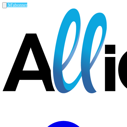
M'abonner