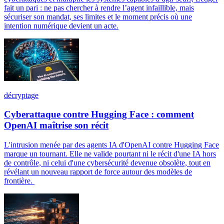
fait un pari : ne pas chercher à rendre l’agent infaillible, mais
sécuriser son mandat, ses limites et le moment précis où une
intention numérique devient un acte.
décryptage
Cyberattaque contre Hugging Face : comment
OpenAI maîtrise son récit
L'intrusion menée par des agents IA d'OpenAI contre Hugging Face
marque un tournant. Elle ne valide pourtant ni le récit d'une IA hors
de contrôle, ni celui d'une cybersécurité devenue obsolète, tout en
révélant un nouveau rapport de force autour des modèles de
frontière.