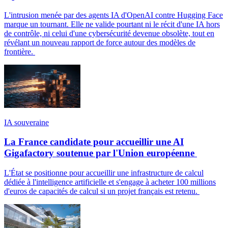
L'intrusion menée par des agents IA d'OpenAI contre Hugging Face
marque un tournant. Elle ne valide pourtant ni le récit d'une IA hors
de contrôle, ni celui d'une cybersécurité devenue obsolète, tout en
révélant un nouveau rapport de force autour des modèles de
frontière.
IA souveraine
La France candidate pour accueillir une AI
Gigafactory soutenue par l'Union européenne
L'État se positionne pour accueillir une infrastructure de calcul
dédiée à l'intelligence artificielle et s'engage à acheter 100 millions
d'euros de capacités de calcul si un projet français est retenu.