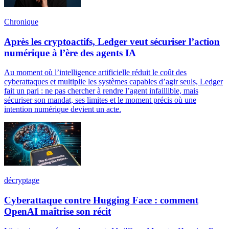
Chronique
Après les cryptoactifs, Ledger veut sécuriser l’action
numérique à l’ère des agents IA
Au moment où l’intelligence artificielle réduit le coût des
cyberattaques et multiplie les systèmes capables d’agir seuls, Ledger
fait un pari : ne pas chercher à rendre l’agent infaillible, mais
sécuriser son mandat, ses limites et le moment précis où une
intention numérique devient un acte.
décryptage
Cyberattaque contre Hugging Face : comment
OpenAI maîtrise son récit