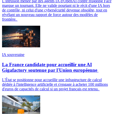
L'intrusion menée par des agents IA d'OpenAI contre Hugging Face
marque un tournant. Elle ne valide pourtant ni le récit d'une IA hors
de contrôle, ni celui d'une cybersécurité devenue obsolète, tout en
révélant un nouveau rapport de force autour des modèles de
frontière.
IA souveraine
La France candidate pour accueillir une AI
Gigafactory soutenue par l'Union européenne
L'État se positionne pour accueillir une infrastructure de calcul
dédiée à l'intelligence artificielle et s'engage à acheter 100 millions
d'euros de capacités de calcul si un projet français est retenu.