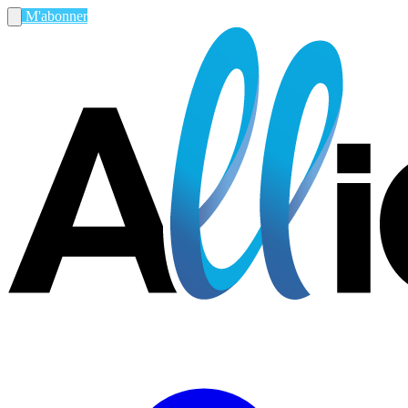
M'abonner