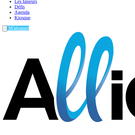
Les faiseurs
Défis
Agenda
Kiosque
M'abonner