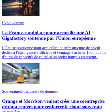
IA souveraine
La France candidate pour accueillir une AI
Gigafactory soutenue par l'Union européenne
L'État se positionne pour accueillir une infrastructure de calcul
dédiée à l'intelligence artificielle et s'engage à acheter 100 millions
d'euros de capacités de calcul si un projet français est retenu.
Souveraineté des centre de données
Orange et Morrison veulent créer une coentreprise
de data centers pour renforcer le cloud souverain