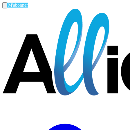
M'abonner