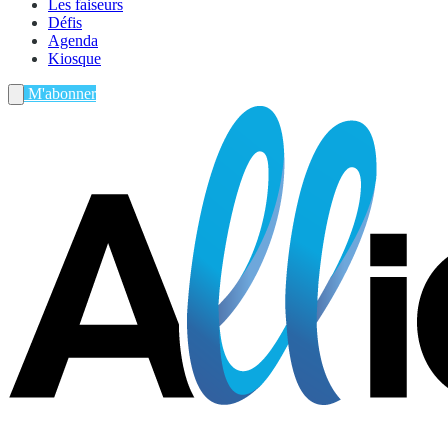
Les faiseurs
Défis
Agenda
Kiosque
M'abonner