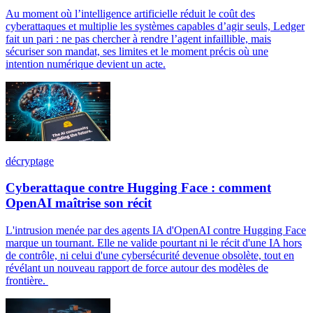
Au moment où l’intelligence artificielle réduit le coût des
cyberattaques et multiplie les systèmes capables d’agir seuls, Ledger
fait un pari : ne pas chercher à rendre l’agent infaillible, mais
sécuriser son mandat, ses limites et le moment précis où une
intention numérique devient un acte.
décryptage
Cyberattaque contre Hugging Face : comment
OpenAI maîtrise son récit
L'intrusion menée par des agents IA d'OpenAI contre Hugging Face
marque un tournant. Elle ne valide pourtant ni le récit d'une IA hors
de contrôle, ni celui d'une cybersécurité devenue obsolète, tout en
révélant un nouveau rapport de force autour des modèles de
frontière.