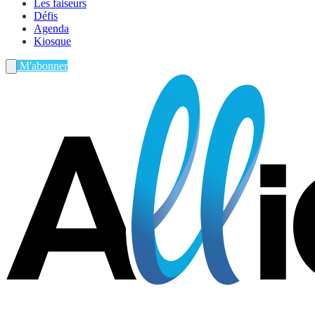
Les faiseurs
Défis
Agenda
Kiosque
M'abonner