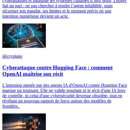
cyberattaques et multiplie les systèmes capables d’agir seuls, Ledger
fait un pari : ne pas chercher à rendre l’agent infaillible, mais
sécuriser son mandat, ses limites et le moment précis où une
intention numérique devient un acte.
décryptage
Cyberattaque contre Hugging Face : comment
OpenAI maîtrise son récit
L'intrusion menée par des agents IA d'OpenAI contre Hugging Face
marque un tournant. Elle ne valide pourtant ni le récit d'une IA hors
de contrôle, ni celui d'une cybersécurité devenue obsolète, tout en
révélant un nouveau rapport de force autour des modèles de
frontière.