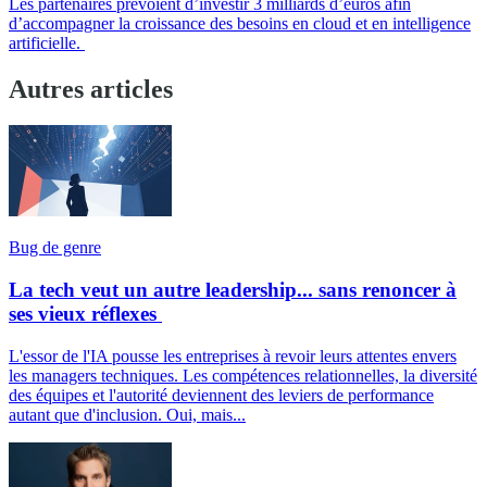
Les partenaires prévoient d’investir 3 milliards d’euros afin
d’accompagner la croissance des besoins en cloud et en intelligence
artificielle.
Autres articles
Bug de genre
La tech veut un autre leadership... sans renoncer à
ses vieux réflexes
L'essor de l'IA pousse les entreprises à revoir leurs attentes envers
les managers techniques. Les compétences relationnelles, la diversité
des équipes et l'autorité deviennent des leviers de performance
autant que d'inclusion. Oui, mais...