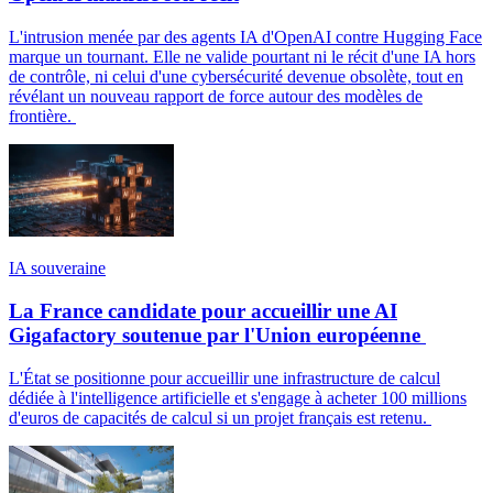
L'intrusion menée par des agents IA d'OpenAI contre Hugging Face
marque un tournant. Elle ne valide pourtant ni le récit d'une IA hors
de contrôle, ni celui d'une cybersécurité devenue obsolète, tout en
révélant un nouveau rapport de force autour des modèles de
frontière.
IA souveraine
La France candidate pour accueillir une AI
Gigafactory soutenue par l'Union européenne
L'État se positionne pour accueillir une infrastructure de calcul
dédiée à l'intelligence artificielle et s'engage à acheter 100 millions
d'euros de capacités de calcul si un projet français est retenu.