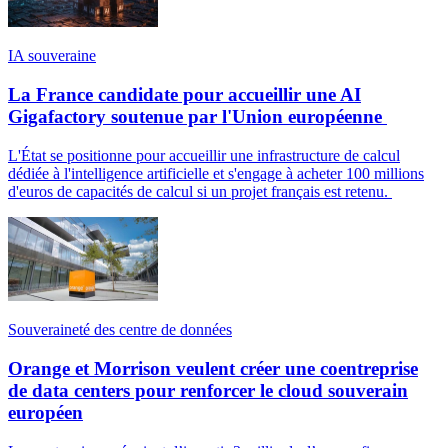
IA souveraine
La France candidate pour accueillir une AI
Gigafactory soutenue par l'Union européenne
L'État se positionne pour accueillir une infrastructure de calcul
dédiée à l'intelligence artificielle et s'engage à acheter 100 millions
d'euros de capacités de calcul si un projet français est retenu.
Souveraineté des centre de données
Orange et Morrison veulent créer une coentreprise
de data centers pour renforcer le cloud souverain
européen