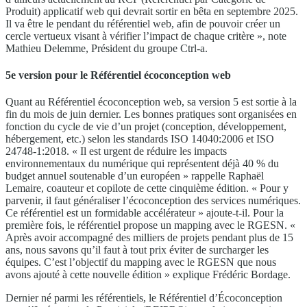
Produit) applicatif web qui devrait sortir en bêta en septembre 2025.
Il va être le pendant du référentiel web, afin de pouvoir créer un
cercle vertueux visant à vérifier l’impact de chaque critère », note
Mathieu Delemme, Président du groupe Ctrl-a.
5e version pour le Référentiel écoconception web
Quant au Référentiel écoconception web, sa version 5 est sortie à la
fin du mois de juin dernier. Les bonnes pratiques sont organisées en
fonction du cycle de vie d’un projet (conception, développement,
hébergement, etc.) selon les standards ISO 14040:2006 et ISO
24748-1:2018. « Il est urgent de réduire les impacts
environnementaux du numérique qui représentent déjà 40 % du
budget annuel soutenable d’un européen » rappelle Raphaël
Lemaire, coauteur et copilote de cette cinquième édition. « Pour y
parvenir, il faut généraliser l’écoconception des services numériques.
Ce référentiel est un formidable accélérateur » ajoute-t-il. Pour la
première fois, le référentiel propose un mapping avec le RGESN. «
Après avoir accompagné des milliers de projets pendant plus de 15
ans, nous savons qu’il faut à tout prix éviter de surcharger les
équipes. C’est l’objectif du mapping avec le RGESN que nous
avons ajouté à cette nouvelle édition » explique Frédéric Bordage.
Dernier né parmi les référentiels, le Référentiel d’Écoconception