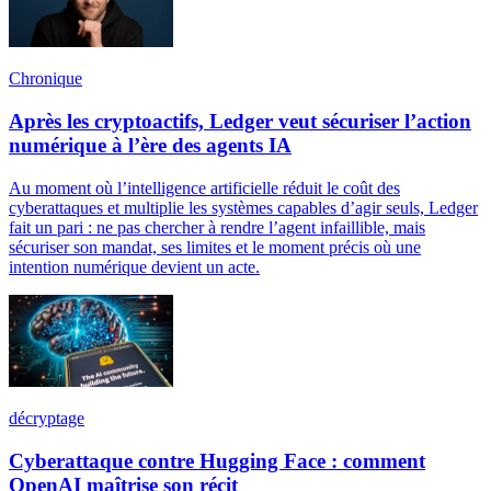
Chronique
Après les cryptoactifs, Ledger veut sécuriser l’action
numérique à l’ère des agents IA
Au moment où l’intelligence artificielle réduit le coût des
cyberattaques et multiplie les systèmes capables d’agir seuls, Ledger
fait un pari : ne pas chercher à rendre l’agent infaillible, mais
sécuriser son mandat, ses limites et le moment précis où une
intention numérique devient un acte.
décryptage
Cyberattaque contre Hugging Face : comment
OpenAI maîtrise son récit