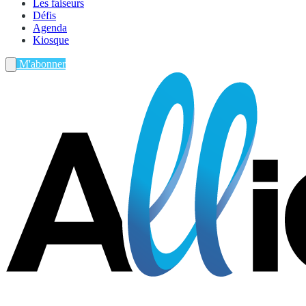
Les faiseurs
Défis
Agenda
Kiosque
M'abonner