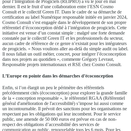
pour l’Intégration de Progiciels (REIPRO) a vu le jour en mai
dernier. Il est le fruit d’une collaboration entre l’ESN Cosmo
Consult et le collectif Green IT. Dans le cadre de sa démarche de
certification au label Numérique responsable initiée en janvier 2024,
Cosmo Consult s’est engagée dans le développement de son propre
référentiel d’écoconception dédié à l’intégration de progiciels. Cette
initiative est venue d’un constat simple : malgré une forte demande
constatée par le collectif Green IT et les professionnels du secteur,
aucun cadre de référence de ce genre n’existait pour les intégrateurs
de progiciels. « Nous voulions aller au-delà du simple audit ou label.
Il nous fallait un outil métier, concret, pour intégrer l’écoconception
dans nos projets au quotidien », commente Grégory Levraut,
Responsable projets internationaux et RSE chez Cosmo Consult.
L’Europe en pointe dans les démarches d’écoconception
Enfin, si l’on élargit un peu le périmètre des référentiels
précédemment cités (écoconception) pour explorer la grande famille
de la « conception responsable », le référentiel RGAA (Référentiel
général d'amélioration de l'accessibilité) s’impose lui aussi comme
un incontournable. Il prévoit des sanctions pour les organisations ne
respectant pas les obligations qui leur incombent. Pour le service
public, une amende de 50 000 euros est prévue en cas de non-
respect des obligations d’accessibilité des services de
communication au public, renouvelable tous les 6 mois. Pour les