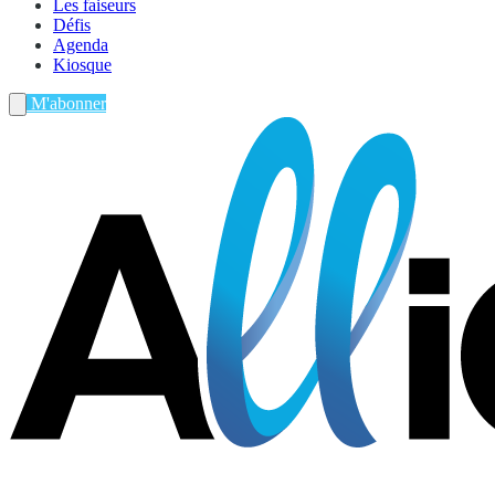
Les faiseurs
Défis
Agenda
Kiosque
M'abonner