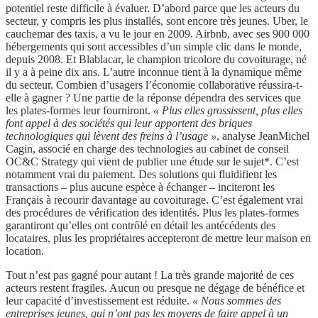
potentiel reste difficile à évaluer. D’abord parce que les acteurs du
secteur, y compris les plus installés, sont encore très jeunes. Uber, le
cauchemar des taxis, a vu le jour en 2009. Airbnb, avec ses 900 000
hébergements qui sont accessibles d’un simple clic dans le monde,
depuis 2008. Et Blablacar, le champion tricolore du covoiturage, né
il y a à peine dix ans. L’autre inconnue tient à la dynamique même
du secteur. Combien d’usagers l’économie collaborative réussira-t-
elle à gagner ? Une partie de la réponse dépendra des services que
les plates-formes leur fourniront.
« Plus elles grossissent, plus elles
font appel à des sociétés qui leur apportent des briques
technologiques qui lèvent des freins à l’usage »
, analyse JeanMichel
Cagin, associé en charge des technologies au cabinet de conseil
OC&C Strategy qui vient de publier une étude sur le sujet*. C’est
notamment vrai du paiement. Des solutions qui fluidifient les
transactions – plus aucune espèce à échanger – inciteront les
Français à recourir davantage au covoiturage. C’est également vrai
des procédures de vérification des identités. Plus les plates-formes
garantiront qu’elles ont contrôlé en détail les antécédents des
locataires, plus les propriétaires accepteront de mettre leur maison en
location.
Tout n’est pas gagné pour autant ! La très grande majorité de ces
acteurs restent fragiles. Aucun ou presque ne dégage de bénéfice et
leur capacité d’investissement est réduite.
« Nous sommes des
entreprises jeunes, qui n’ont pas les moyens de faire appel à un