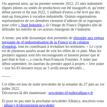
On apprend ainsi, qu’au premier semestre 2022, 25 sites industriels
(lignes pilotes ou unités de production) ont été inaugurés et, qu’entre
début janvier et fin mai 2022, 1 milliard d'euros a été levé par des
start-up françaises à vocation industrielle. Quinze organisations
représentatives de ces dernières viennent d’ailleurs de se regrouper
pour créer
« Start Industrie »
(à l’image de France Digitale) afin de
défendre les intérêts de ces acteurs émergents de l’industrie.
A terme, une telle dynamique doit permettre de
répondre aux enjeux
pressants de ré-industrialisation de la France et de création
d'emplois
, tout en contribuant à revitaliser les territoires. « Le cycle
est de plusieurs années avant de voir les effets de ce plan. Mais les
premiers signaux sont très encourageants et laissent penser que le
pari était le bon », a conclu Paul-François Fournier. A noter que
début septembre, les lauréats du premier appel à projets « 1ère usine
» (sur les 83 dossiers reçus au 5 avril) seront dévoilés…
-------
Cet édito est issu de notre newsletter de la semaine du 27 juin au 1er
juillet 2022.
Découvrez-là dès maintenant :
newsletter-01juillet/alliancy.fr
Et pour ne pas rater la prochaine newsletter Alliancy, inscrivez-vous
:
alliancy.fr/abonnement-newsletter