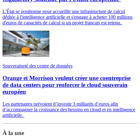
L'État se positionne pour accueillir une infrastructure de calcul
dédiée à l'intelligence artificielle et s'engage à acheter 100 millions
d'euros de capacités de calcul si un projet français est retenu.
Souveraineté des centre de données
Orange et Morrison veulent créer une coentreprise
de data centers pour renforcer le cloud souverain
européen
Les partenaires prévoient d’investir 3 milliards d’euros afin
d’accompagner la croissance des besoins en cloud et en intelligence
artificielle.
À la une