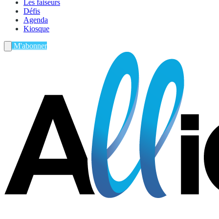
Les faiseurs
Défis
Agenda
Kiosque
M'abonner