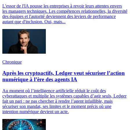
L'essor de l'IA pousse les entreprises à revoir leurs attentes envers
les managers techniques. Les compétences relationnelles, la diversité
des équipes et l'autorité deviennent des leviers de performance
autant que d'inclusion. Oui, mais...
Chronique
Après les cryptoactifs, Ledger veut sécuriser l’action
numérique à l’ère des agents IA
Au moment où l’intelligence artificielle réduit le coût des
cyberattaques et multiplie les systèmes capables d’agir seuls, Ledger
fait un pari : ne pas chercher à rendre l’agent infaillible, mais
sécuriser son mandat, ses limites et le moment précis où une
intention numérique devient un acte.