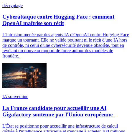
décryptage
Cyberattaque contre Hugging Face : comment
OpenAI maîtrise son récit
L'intrusion menée par des agents IA d'OpenAI contre Hugging Face
marque un tournant. Elle ne valide pourtant ni le récit d'une IA hors
de contrôle, ni celui d'une cybersécurité devenue obsolète, tout en
révélant un nouveau rapport de force autour des modèles de
frontière.
IA souveraine
La France candidate pour accueillir une AI
Gigafactory soutenue par l'Union européenne
L'État se positionne pour accueillir une infrastructure de calcul
dédiée à l'intelligence artificielle et s'engage à acheter 100 millions