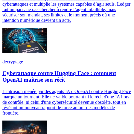
cyberattaques et multiplie les systèmes capables d’agir seuls, Ledger
fait un pari : ne pas chercher à rendre l’agent infaillible, mais
sécuriser son mandat, ses limites et le moment précis où une
intention numérique devient un acte.
décryptage
Cyberattaque contre Hugging Face : comment
OpenAI maîtrise son récit
L'intrusion menée par des agents IA d'OpenAI contre Hugging Face
marque un tournant. Elle ne valide pourtant ni le récit d'une IA hors
de contrôle, ni celui d'une cybersécurité devenue obsolète, tout en
révélant un nouveau rapport de force autour des modèles de
frontière.