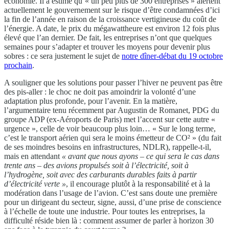
économie. Il a estimé qu’« un peu plus de 300 entreprises » alertent
actuellement le gouvernement sur le risque d’être condamnées d’ici
la fin de l’année en raison de la croissance vertigineuse du coût de
l’énergie. A date, le prix du mégawattheure est environ 12 fois plus
élevé que l’an dernier. De fait, les entreprises n’ont que quelques
semaines pour s’adapter et trouver les moyens pour devenir plus
sobres : ce sera justement le sujet de
notre dîner-débat du 19 octobre
prochain
.
A souligner que les solutions pour passer l’hiver ne peuvent pas être
des pis-aller : le choc ne doit pas amoindrir la volonté d’une
adaptation plus profonde, pour l’avenir. En la matière,
l’argumentaire tenu récemment par Augustin de Romanet, PDG du
groupe ADP (ex-Aéroports de Paris) met l’accent sur cette autre «
urgence », celle de voir beaucoup plus loin… « Sur le long terme,
c’est le transport aérien qui sera le moins émetteur de CO² » (du fait
de ses moindres besoins en infrastructures, NDLR), rappelle-t-il,
mais en attendant
«
avant que nous ayons – ce qui sera le cas dans
trente ans – des avions propulsés soit à l’électricité, soit à
l’hydrogène, soit avec des carburants durables faits à partir
d’électricité verte
»
, il encourage plutôt à la responsabilité et à la
modération dans l’usage de l’avion. C’est sans doute une première
pour un dirigeant du secteur, signe, aussi, d’une prise de conscience
à l’échelle de toute une industrie. Pour toutes les entreprises, la
difficulté réside bien là : comment assumer de parler à horizon 30