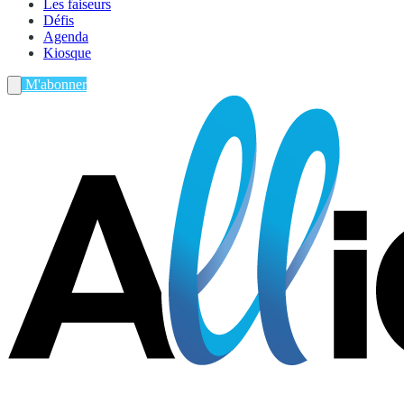
Les faiseurs
Défis
Agenda
Kiosque
M'abonner