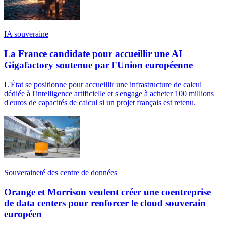
IA souveraine
La France candidate pour accueillir une AI
Gigafactory soutenue par l'Union européenne
L'État se positionne pour accueillir une infrastructure de calcul
dédiée à l'intelligence artificielle et s'engage à acheter 100 millions
d'euros de capacités de calcul si un projet français est retenu.
Souveraineté des centre de données
Orange et Morrison veulent créer une coentreprise
de data centers pour renforcer le cloud souverain
européen