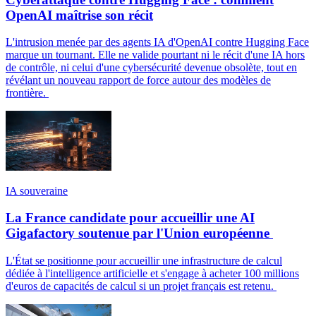
OpenAI maîtrise son récit
L'intrusion menée par des agents IA d'OpenAI contre Hugging Face
marque un tournant. Elle ne valide pourtant ni le récit d'une IA hors
de contrôle, ni celui d'une cybersécurité devenue obsolète, tout en
révélant un nouveau rapport de force autour des modèles de
frontière.
IA souveraine
La France candidate pour accueillir une AI
Gigafactory soutenue par l'Union européenne
L'État se positionne pour accueillir une infrastructure de calcul
dédiée à l'intelligence artificielle et s'engage à acheter 100 millions
d'euros de capacités de calcul si un projet français est retenu.