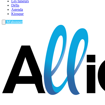
Les faiseurs
Défis
Agenda
Kiosque
M'abonner