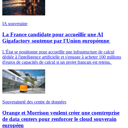
IA souveraine
La France candidate pour accueillir une AI
Gigafactory soutenue par l'Union européenne
L'État se positionne pour accueillir une infrastructure de calcul
dédiée à l'intelligence artificielle et s'engage à acheter 100 millions
d'euros de capacités de calcul si un projet français est retenu.
Souveraineté des centre de données
Orange et Morrison veulent créer une coentreprise
de data centers pour renforcer le cloud souverain
européen