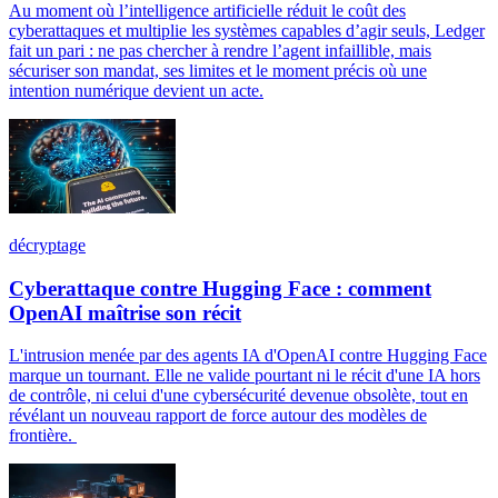
Au moment où l’intelligence artificielle réduit le coût des
cyberattaques et multiplie les systèmes capables d’agir seuls, Ledger
fait un pari : ne pas chercher à rendre l’agent infaillible, mais
sécuriser son mandat, ses limites et le moment précis où une
intention numérique devient un acte.
décryptage
Cyberattaque contre Hugging Face : comment
OpenAI maîtrise son récit
L'intrusion menée par des agents IA d'OpenAI contre Hugging Face
marque un tournant. Elle ne valide pourtant ni le récit d'une IA hors
de contrôle, ni celui d'une cybersécurité devenue obsolète, tout en
révélant un nouveau rapport de force autour des modèles de
frontière.