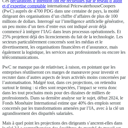
Ces
déclarations d’intention ont été recueillies par le réseau d’audit
et d’expertise comptable
international PricewaterhouseCoopers
(PwC) auprès de 4700 PDG dans une centaine de pays, la moitié
dirigeant des organisations d’un chiffre d’affaires de plus de 100
millions de dollars. Interrogé sur l’intelligence artificielle générative,
un peu moins d’un tiers d’entre eux ont indiqué avoir déjà
commencé à intégrer l’IAG dans leurs processus opérationnels. Et
25% projettent déjà des licenciements du fait de la technologie. Les
secteurs particulièrement concernés sont les médias et le
divertissement, les organisations financières et d’assurance, mais
également la logistique, les services aux professionnels ou encore les
télécommunications.
PwC ne manque pas de relativiser, à raison, en pointant que les
entreprises réutiliseront ces marges de manœuvre pour investir et
recruter dans d’autres aspects de leurs activités moins concernées par
l’automatisation. Malgré tout, dans ces projections, on retiendra
surtout le timing : si elles sont respectées, l’impact se verra donc
dans les tout prochains mois pour des dizaines de milliers de
professionnels. Dans sa dernière analyse sur le sujet, début 2024, le
Fonds Monétaire International estime que 40% des emplois seront
concernés par les transformations amenées par l’IA, avec à la clé un
agrandissement des disparités salariales.
Mais à quel point les projections des dirigeants s’ancrent-elles dans