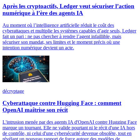
Après les cryptoactifs, Ledger veut sécuriser l’action
numérique à l’ère des agents IA
Au moment où l’intelligence artificielle réduit le coût des
cyberattaques et multiplie les systèmes capables d’agir seuls, Ledger
fait un pari : ne pas chercher à rendre l’agent infaillible, mais
sécuriser son mandat, ses limites et le moment précis où une
intention numérique devient un acte.
décryptage
Cyberattaque contre Hugging Face : comment
OpenAI maîtrise son récit
L'intrusion menée par des agents IA d'OpenAI contre Hugging Face
marque un tournant. Elle ne valide pourtant ni le récit d'une IA hors
de contrôle, ni celui d'une cybersécurité devenue obsolète, tout en
révélant un nouveau rapport de force autour des modèles de