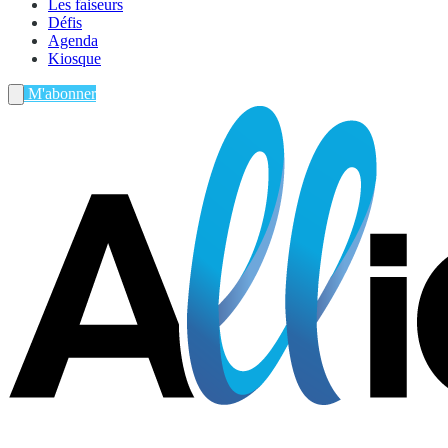
Les faiseurs
Défis
Agenda
Kiosque
M'abonner