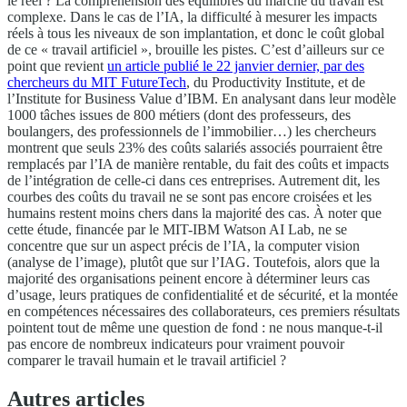
le réel ? La compréhension des équilibres du marché du travail est
complexe. Dans le cas de l’IA, la difficulté à mesurer les impacts
réels à tous les niveaux de son implantation, et donc le coût global
de ce « travail artificiel », brouille les pistes. C’est d’ailleurs sur ce
point que revient
un article publié le 22 janvier dernier, par des
chercheurs du MIT FutureTech
, du Productivity Institute, et de
l’Institute for Business Value d’IBM. En analysant dans leur modèle
1000 tâches issues de 800 métiers (dont des professeurs, des
boulangers, des professionnels de l’immobilier…) les chercheurs
montrent que seuls 23% des coûts salariés associés pourraient être
remplacés par l’IA de manière rentable, du fait des coûts et impacts
de l’intégration de celle-ci dans ces entreprises. Autrement dit, les
courbes des coûts du travail ne se sont pas encore croisées et les
humains restent moins chers dans la majorité des cas. À noter que
cette étude, financée par le MIT-IBM Watson AI Lab, ne se
concentre que sur un aspect précis de l’IA, la computer vision
(analyse de l’image), plutôt que sur l’IAG. Toutefois, alors que la
majorité des organisations peinent encore à déterminer leurs cas
d’usage, leurs pratiques de confidentialité et de sécurité, et la montée
en compétences nécessaires des collaborateurs, ces premiers résultats
pointent tout de même une question de fond : ne nous manque-t-il
pas encore de nombreux indicateurs pour vraiment pouvoir
comparer le travail humain et le travail artificiel ?
Autres articles