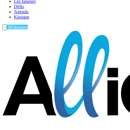
Les faiseurs
Défis
Agenda
Kiosque
M'abonner