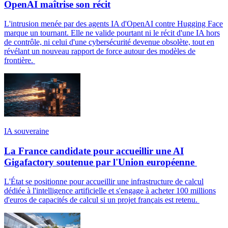
OpenAI maîtrise son récit
L'intrusion menée par des agents IA d'OpenAI contre Hugging Face
marque un tournant. Elle ne valide pourtant ni le récit d'une IA hors
de contrôle, ni celui d'une cybersécurité devenue obsolète, tout en
révélant un nouveau rapport de force autour des modèles de
frontière.
IA souveraine
La France candidate pour accueillir une AI
Gigafactory soutenue par l'Union européenne
L'État se positionne pour accueillir une infrastructure de calcul
dédiée à l'intelligence artificielle et s'engage à acheter 100 millions
d'euros de capacités de calcul si un projet français est retenu.