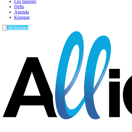
Les faiseurs
Défis
Agenda
Kiosque
M'abonner