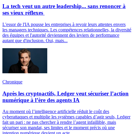
La tech veut un autre leadership... sans renoncer à
ses vieux réflexes
L'essor de l'IA pousse les entreprises à revoir leurs attentes envers
les managers techniques. Les compétences relationnelles, la diversité
des équipes et l'autorité deviennent des leviers de performance
autant que d'inclusion. Oui, mais...
Chronique
Après les cryptoactifs, Ledger veut sécuriser l’action
numérique à l’ère des agents IA
Au moment où l’intelligence artificielle réduit le coût des
cyberattaques et multiplie les systèmes capables d’agir seuls, Ledger
fait un pari : ne pas chercher à rendre l’agent infaillible, mais
sécuriser son mandat, ses limites et le moment précis où une
intention numérique devient un acte.