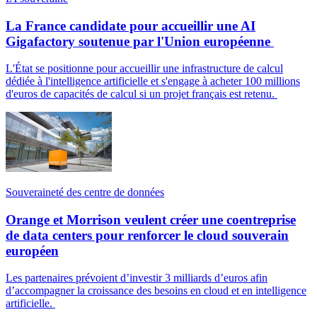
La France candidate pour accueillir une AI
Gigafactory soutenue par l'Union européenne
L'État se positionne pour accueillir une infrastructure de calcul
dédiée à l'intelligence artificielle et s'engage à acheter 100 millions
d'euros de capacités de calcul si un projet français est retenu.
Souveraineté des centre de données
Orange et Morrison veulent créer une coentreprise
de data centers pour renforcer le cloud souverain
européen
Les partenaires prévoient d’investir 3 milliards d’euros afin
d’accompagner la croissance des besoins en cloud et en intelligence
artificielle.