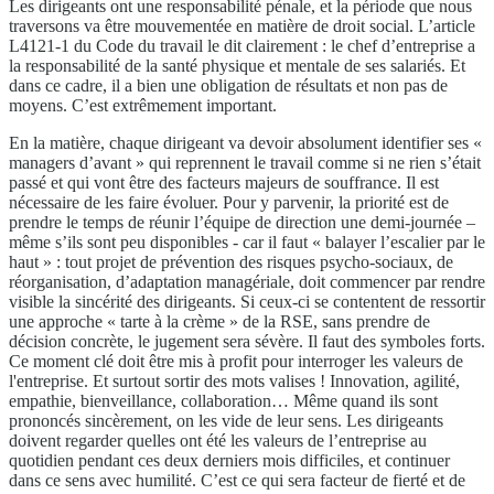
Les dirigeants ont une responsabilité pénale, et la période que nous
traversons va être mouvementée en matière de droit social. L’article
L4121-1 du Code du travail le dit clairement : le chef d’entreprise a
la responsabilité de la santé physique et mentale de ses salariés. Et
dans ce cadre, il a bien une obligation de résultats et non pas de
moyens. C’est extrêmement important.
En la matière, chaque dirigeant va devoir absolument identifier ses «
managers d’avant » qui reprennent le travail comme si ne rien s’était
passé et qui vont être des facteurs majeurs de souffrance. Il est
nécessaire de les faire évoluer. Pour y parvenir, la priorité est de
prendre le temps de réunir l’équipe de direction une demi-journée –
même s’ils sont peu disponibles - car il faut « balayer l’escalier par le
haut » : tout projet de prévention des risques psycho-sociaux, de
réorganisation, d’adaptation managériale, doit commencer par rendre
visible la sincérité des dirigeants. Si ceux-ci se contentent de ressortir
une approche « tarte à la crème » de la RSE, sans prendre de
décision concrète, le jugement sera sévère. Il faut des symboles forts.
Ce moment clé doit être mis à profit pour interroger les valeurs de
l'entreprise. Et surtout sortir des mots valises ! Innovation, agilité,
empathie, bienveillance, collaboration… Même quand ils sont
prononcés sincèrement, on les vide de leur sens. Les dirigeants
doivent regarder quelles ont été les valeurs de l’entreprise au
quotidien pendant ces deux derniers mois difficiles, et continuer
dans ce sens avec humilité. C’est ce qui sera facteur de fierté et de