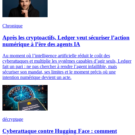
Chronique
Après les cryptoactifs, Ledger veut sécuriser l’action
numérique à l’ère des agents IA
Au moment où l’intelligence artificielle réduit le coût des
cyberattaques et multiplie les systèmes capables d’agir seuls, Ledger
fait un pari : ne pas chercher à rendre l’agent infaillible, mais
sécuriser son mandat, ses limites et le moment précis où une
intention numérique devient un acte.
décryptage
Cyberattaque contre Hugging Face : comment