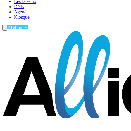
Les faiseurs
Défis
Agenda
Kiosque
M'abonner