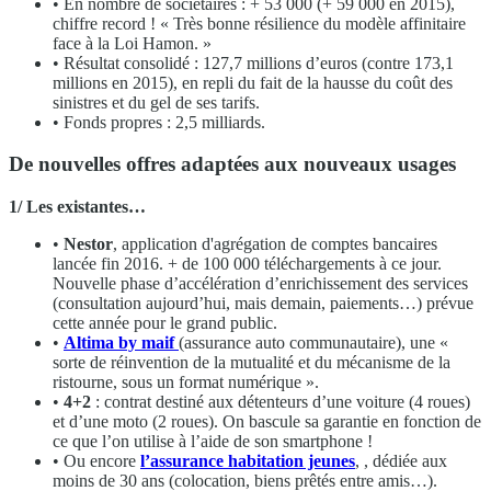
• En nombre de sociétaires : + 53 000 (+ 59 000 en 2015),
chiffre record ! « Très bonne résilience du modèle affinitaire
face à la Loi Hamon. »
• Résultat consolidé : 127,7 millions d’euros (contre 173,1
millions en 2015), en repli du fait de la hausse du coût des
sinistres et du gel de ses tarifs.
• Fonds propres : 2,5 milliards.
De nouvelles offres adaptées aux nouveaux usages
1/ Les existantes…
•
Nestor
, application d'agrégation de comptes bancaires
lancée fin 2016. + de 100 000 téléchargements à ce jour.
Nouvelle phase d’accélération d’enrichissement des services
(consultation aujourd’hui, mais demain, paiements…) prévue
cette année pour le grand public.
•
Altima by maif
(assurance auto communautaire), une «
sorte de réinvention de la mutualité et du mécanisme de la
ristourne, sous un format numérique ».
•
4+2
: contrat destiné aux détenteurs d’une voiture (4 roues)
et d’une moto (2 roues). On bascule sa garantie en fonction de
ce que l’on utilise à l’aide de son smartphone !
• Ou encore
l’assurance habitation jeunes
, , dédiée aux
moins de 30 ans (colocation, biens prêtés entre amis…).