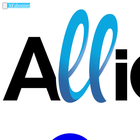
M'abonner