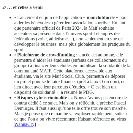
2/ … et celles à venir
• Lancement en juin de l’application «
monclubfacile
» pour
aider les bénévoles à gérer leur association sportive. En tant
que partenaire officiel de Paris 2024, la Maif souhaite
accentuer sa présence dans l’univers sportif et auprès des
fédérations (voile, athlétisme…), non seulement en vue de
développer le business, mais plus globalement les pratiques du
sport.
•
Plateforme de crowdfunding
: lancée cet automne, elle
permettra d’aider les étudiants (enfants des collaborateurs du
groupe) à financer leurs études en mobilisant la solidarité de la
communauté MAIF. Cette plateforme accessible aux
étudiants, via le site Maif Social Club, permettra de déposer
un projet pour se le faire financer (prêt à taux O ou don), en
lien direct avec leur parcours d’études. « C’est bien un
dispositif de solidarité », a résumé le PDG.
•
Risques cybercriminalité
: « Nous n’avons pas encore de
contrat dédié à ce sujet. Mais on y réfléchit, a précisé Pascal
Demurger. Il faut aussi qu’une telle offre trouve son marché.
Mais je pense que ce marché va exploser rapidement, suite à
ce que l’on a pu vivre récemment [faisant référence au virus
WannaCry
] ».