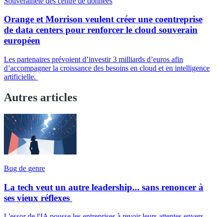
Souveraineté des centre de données
Orange et Morrison veulent créer une coentreprise
de data centers pour renforcer le cloud souverain
européen
Les partenaires prévoient d’investir 3 milliards d’euros afin
d’accompagner la croissance des besoins en cloud et en intelligence
artificielle.
Autres articles
Bug de genre
La tech veut un autre leadership... sans renoncer à
ses vieux réflexes
L'essor de l'IA pousse les entreprises à revoir leurs attentes envers