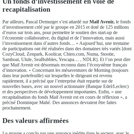
Un fonds d’investissement en voie de
recapitalisation
Par ailleurs, Pascal Demurger s’est attardé sur
Maif Avenir
,
le fonds
d’investissement créé par le groupe en 2015 et doté de 125 millions
d’euros sur trois ans, pour permettre le soutien des start-up de
l’économie collaborative, du digital et de l’innovation, mais aussi
l’investissement dans d’autres fonds… « Aujourd’hui, une trentaine
de participations ont été réalisées dans des domaines très variés [dont
CozyCloud, Zenpark, Koolicar, Cbien.com, Numa, Stootie,
Samboat, Ulule, SeaBubbles, Yescapa… , NDLR]. Et l’on peut dire
que Maif Avenir est désormais reconnu dans l’écosystème français
d’innovation. » Concernant les mésaventures de Morning (toujours
dans leur portefeuille) sur lesquelles le dirigeant est revenu
rapidement, il a précisé que l’entreprise était repartie sur de
nouvelles bases, avec un nouvel actionnaire (Banque Edel/Leclerc)
et des perspectives de développement importantes. Enfin, « une
recapitalisation du fonds Maif Avenir est en cours de réflexion », a
précisé Dominique Mahé. Des annonces devraient être faites
prochainement.
Des valeurs affirmées
Le groupe a conclu par une annonce inédite dans le secteur, avec le