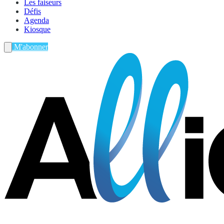
Les faiseurs
Défis
Agenda
Kiosque
M'abonner