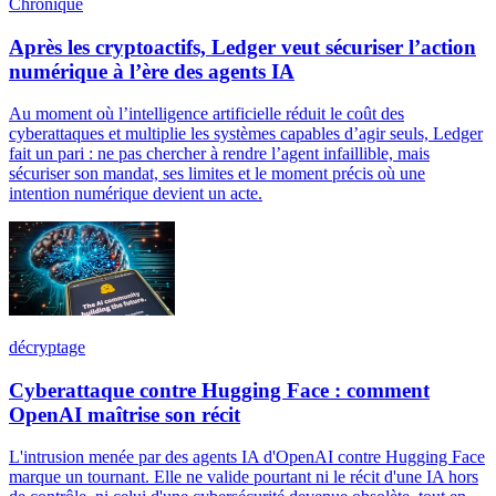
Chronique
Après les cryptoactifs, Ledger veut sécuriser l’action
numérique à l’ère des agents IA
Au moment où l’intelligence artificielle réduit le coût des
cyberattaques et multiplie les systèmes capables d’agir seuls, Ledger
fait un pari : ne pas chercher à rendre l’agent infaillible, mais
sécuriser son mandat, ses limites et le moment précis où une
intention numérique devient un acte.
décryptage
Cyberattaque contre Hugging Face : comment
OpenAI maîtrise son récit
L'intrusion menée par des agents IA d'OpenAI contre Hugging Face
marque un tournant. Elle ne valide pourtant ni le récit d'une IA hors